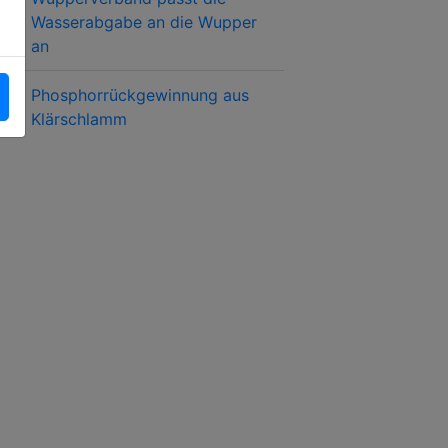
Wasserabgabe an die Wupper
an
Phosphorrückgewinnung aus
Klärschlamm