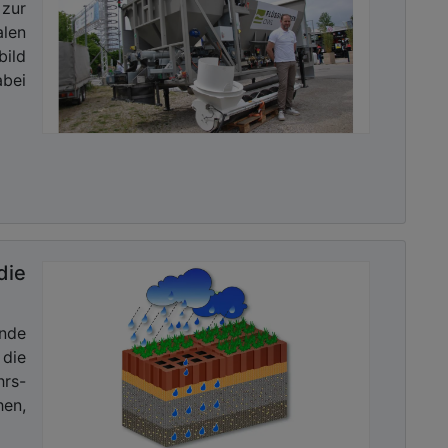
zur
len
ild
bei
ie
ende
die
hrs-
hen,