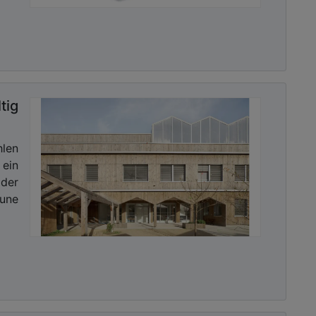
tig
len
 ein
 der
mune