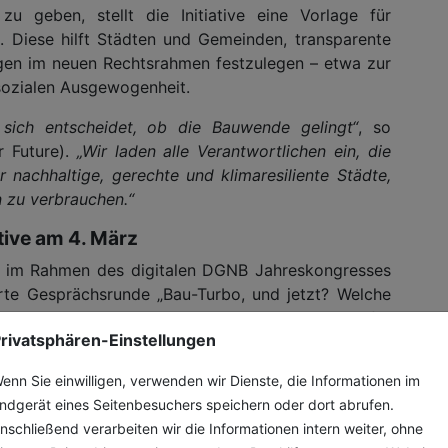
 geben, stellt die Initiative eine Vorlage für
 Diese hilft Städten und Gemeinden, transparente
ungen im neuen Rechtsrahmen festzulegen – etwa zur
sozialen Ausgewogenheit.
ich entscheidet, ob die Bauwende gelingt“
, so
r Future).
„Wir laden alle Verantwortlichen ein, die
r nachhaltige, gerechte und klimaresiliente Städte,
n zu verbrauchen.“
tive am 4. März
t im Rahmen des digitalen DGNB Jahreskongresses
erte Gesprächsrunde „Bau-Turbo, und jetzt? Welche
n” statt. Mit dabei sind Leon Beck, Architects for
rivatsphären-Einstellungen
, Klimaschutz im Bundestag e.V. und Sylvia Pilarsky-
e Anmeldung zur kostenlosen Teilnahme erfolgt
enn Sie einwilligen, verwenden wir Dienste, die Informationen im
chnitt der Runde ist im Nachgang auf dem YouTube-
ndgerät eines Seitenbesuchers speichern oder dort abrufen.
nschließend verarbeiten wir die Informationen intern weiter, ohne