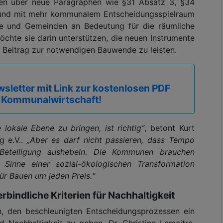
en über neue Paragraphen wie §31 Absatz 3, §34
und mit mehr kommunalem Entscheidungsspielraum
e und Gemeinden an Bedeutung für die räumliche
chte sie darin unterstützen, die neuen Instrumente
n Beitrag zur notwendigen Bauwende zu leisten.
sletter mit Link zur kostenlosen PDF
 Kommunalwirtschaft!
 lokale Ebene zu bringen, ist richtig“
, betont Kurt
g e.V..
„Aber es darf nicht passieren, dass Tempo
Beteiligung aushebeln. Die Kommunen brauchen
Sinne einer sozial-ökologischen Transformation
ür Bauen um jeden Preis.“
bindliche Kriterien für Nachhaltigkeit
n, den beschleunigten Entscheidungsprozessen ein
d Nachhaltigkeit zu geben. Dr. Christine Lemaitre,