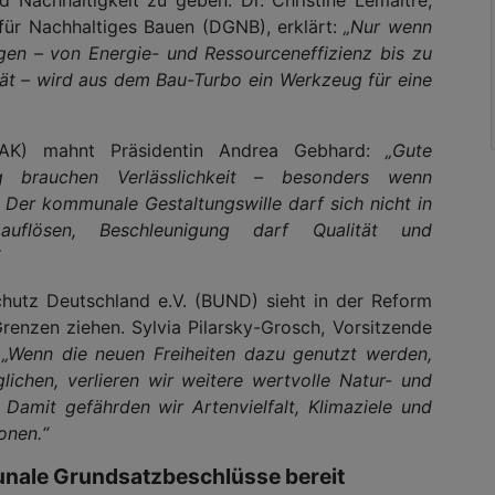
für Nachhaltiges Bauen (DGNB), erklärt:
„Nur wenn
egen – von Energie- und Ressourceneffizienz bis zu
ität – wird aus dem Bau-Turbo ein Werkzeug für eine
BAK) mahnt Präsidentin Andrea Gebhard:
„Gute
ng brauchen Verlässlichkeit – besonders wenn
Der kommunale Gestaltungswille darf sich nicht in
n auflösen, Beschleunigung darf Qualität und
hutz Deutschland e.V. (BUND) sieht in der Reform
enzen ziehen. Sylvia Pilarsky-Grosch, Vorsitzende
:
„Wenn die neuen Freiheiten dazu genutzt werden,
ichen, verlieren wir weitere wertvolle Natur- und
 Damit gefährden wir Artenvielfalt, Klimaziele und
onen.“
mmunale Grundsatzbeschlüsse bereit