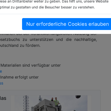
iese an Drittanbieter weiter zu geben. Das hilft uns, unsere Website
ptimal zu gestalten und die Besucher besser zu verstehen.
e Initiative von Architects for Future e.V. (A4F),
 Bundesarchitektenkammer (BAK), der Deutschen
Nur erforderliche Cookies erlauben
(DGNB) und dem Bund für Umwelt und Naturschutz
Kommunen bei der verantwortungsvollen Nutzung der
setzbuchs zu unterstützen und die nachhaltige,
utschland zu fördern.
 Materialien sind verfügbar unter
e
lnahme erfolgt unter
ss
das