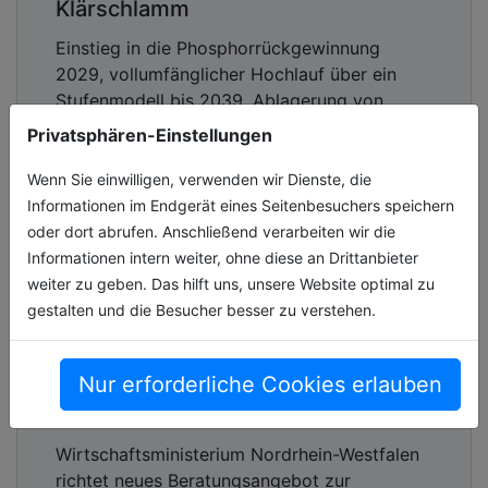
Klärschlamm
Einstieg in die Phosphorrückgewinnung
2029, vollumfänglicher Hochlauf über ein
Stufenmodell bis 2039, Ablagerung von
Aschen als nationale Phosphorreserve,
Privatsphären-Einstellungen
Schaf[...]
Wenn Sie einwilligen, verwenden wir Dienste, die
06.08.2026, Lesezeit ca. 3 Minuten
Informationen im Endgerät eines Seitenbesuchers speichern
oder dort abrufen. Anschließend verarbeiten wir die
wasser
Informationen intern weiter, ohne diese an Drittanbieter
weiter zu geben. Das hilft uns, unsere Website optimal zu
gestalten und die Besucher besser zu verstehen.
Ausbau von Freiflächen-PV in NRW
beschleunigen: Neue
Nur erforderliche Cookies erlauben
Koordinierungsstelle unterstützt
Kommunen und Projektierer
Wirtschaftsministerium Nordrhein-Westfalen
richtet neues Beratungsangebot zur