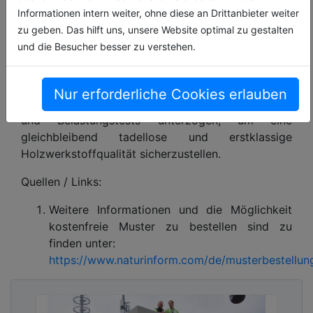
NaturinForm bietet Produkte für DGNB-
Informationen intern weiter, ohne diese an Drittanbieter weiter
zertifiziertes Bauen an. Für alle Terrassendielen
zu geben. Das hilft uns, unsere Website optimal zu gestalten
und Fassadenprofile von NaturinForm liegen die
und die Besucher besser zu verstehen.
nach internationalen Normen erstellten Umwelt-
Produktdeklarationen, sogenannte EPDs
(Environmental Product Declarations), vor. Alle
Nur erforderliche Cookies erlauben
Produkte werden kontinuierlich Qualitätskontrollen
und Belastungstests unterzogen, um eine
gleichbleibend tadellose und erstklassige
Holzwerkstoffqualität sicherzustellen.
Quellen / Links:
Weitere Informationen und die Möglichkeit
kostenfreie Muster zu bestellen sind zu
finden unter:
https://www.naturinform.com/de/musterbestellun