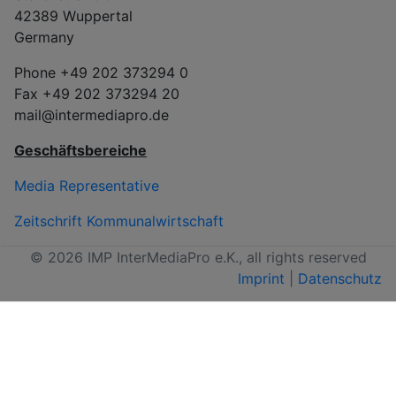
42389 Wuppertal
Germany
Phone +49 202 373294 0
Fax +49 202 373294 20
mail@intermediapro.de
Geschäftsbereiche
Media Representative
Zeitschrift Kommunalwirtschaft
© 2026 IMP InterMediaPro e.K., all rights reserved
Imprint
|
Datenschutz