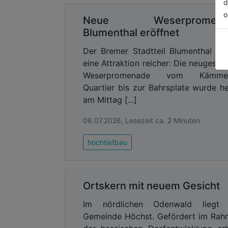
d
wieder neu erfindet.
o
Neue Weserpromena
Positivbeispiel Linz: Besser als 
Blumenthal eröffnet
Weiter südlich, im oberösterreichische
Der Bremer Stadtteil Blumenthal is
vollzogen. Wo früher Zigaretten p
eine Attraktion reicher: Die neugestal
Kreativwirtschaft. In den denkmalgesc
Weserpromenade vom Kämmer
1.800 Menschen – mehr als zu Industr
Quartier bis zur Bahrsplate wurde h
Resonanzraum: ein Ort, der Experimente e
am Mittag [...]
Die Transformation verlief wie in
06.07.2026, Lesezeit ca. 2 Minuten
Zwischennutzung mit Konzerten, Pop-u
Ansiedlung von Start-ups, Designbüros 
hochtiefbau
ein Masterplan, sondern eine organis
Gemeinschaft. Eine Studie bezeichne
Diversität“.
Ortskern mit neuem Gesicht
Das Prinzip der Kuratierung
Im nördlichen Odenwald liegt 
Analog dazu könnte man das Werksvier
Gemeinde Höchst. Gefördert im Ra
Die OTEC, ein Eigentümer vor Ort, besc