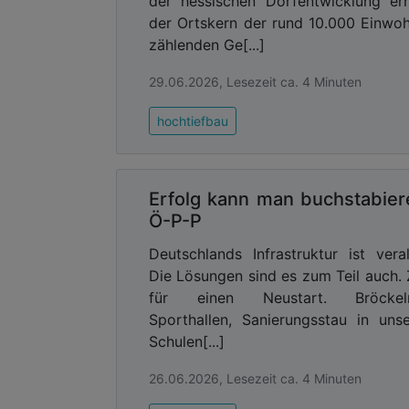
der hessischen Dorfentwicklung erh
die den Ort tagtäglich zu einem bes
der Ortskern der rund 10.000 Einwo
Lesungen, Atelier-Tage, Kinder- u
zählenden Ge[...]
Bestandshalter alle Mieter – genannt „
Konzerne, Handwerker, Gastronome
29.06.2026, Lesezeit ca. 4 Minuten
Einrichtungen begegnen.
hochtiefbau
Für viele Menschen vor Ort steckt im We
Sinn der Lebenskunst. Die Frage, wa
Leitmotiv durch die Arbeit im Quartier
Erfolg kann man buchstabier
als vielmehr um das Entdecken, Erfahr
Ö-P-P
was die Griechen einst als „Eudaimonia“
Deutschlands Infrastruktur ist veral
Ein Viertel lebt und atmet
Die Lösungen sind es zum Teil auch. 
In Zeiten, in denen viele Stadtquartier
für einen Neustart. Bröckel
Werksviertel auch 2026 trotz seiner N
Sporthallen, Sanierungsstau in uns
Areale nach Corona zu kämpfen haben, is
Schulen[...]
Veranstaltungen ausgebucht, Firmen nu
Kommerz existieren im Dialog. Das pas
26.06.2026, Lesezeit ca. 4 Minuten
vieler Unternehmen.
„Wir sehen bei den