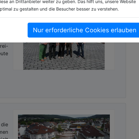
iese an Drittanbieter weiter zu geben. Das hilft uns, unsere Website
ptimal zu gestalten und die Besucher besser zu verstehen.
de
die Geschichte
n Linz, hat die Tabakfabrik einen ähnlichen Wandel
Nur erforderliche Cookies erlauben
t um
roduziert wurden, schlägt heute das Herz der
tete
hützten Hallen arbeiten rund 250 Unternehmen und
ei-
iezeiten. Das Areal versteht sich als Labor und
eute
rlaubt, Fehler zulässt und Innovation fördert.
 München schrittweise – von der kulturellen
p-Märkten und Ausstellungen hin zur dauerhaften
und Bildungseinrichtungen. Entscheidend war nicht
che Entwicklung, getragen von Partizipation und
t die Tabakfabrik als „ökonomisches Biotop der
die
tel München als Biotop der Kuratoren bezeichnen.
hmen
häftigt Dutzende Mitarbeiterinnen und Mitarbeiter,