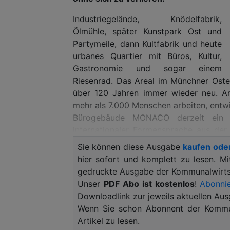
Industriegelände, Knödelfabrik,
Ölmühle, später Kunstpark Ost und
Partymeile, dann Kultfabrik und heute
urbanes Quartier mit Büros, Kultur,
Gastronomie und sogar einem
Riesenrad. Das Areal im Münchner Osten 
über 120 Jahren immer wieder neu. Am
mehr als 7.000 Menschen arbeiten, entwi
Bürogebäude MONACO derzeit ein P
internationaler Formensprache aus de
spektakulären Fassade aus recycelten
Sie können diese Ausgabe
kaufen ode
exemplarisch für den Drahtseilakt des 
hier sofort und komplett zu lesen. M
gedruckte Ausgabe der Kommunalwirtsc
„Das Werksviertel ist kein Reißbrettpro
Unser
PDF Abo ist kostenlos
!
Abonnie
Rock Capital Group.
„Es zeigt, dass Qu
Downloadlink zur jeweils aktuellen Aus
den Geist eines Ortes ernst nimmt – un
Wenn Sie schon Abonnent der Kommun
heißt, sehen Interessierte am besten a
Artikel zu lesen.
Schafe leben. Die Firmen und Gestalter 