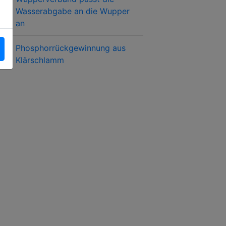
Wasserabgabe an die Wupper
an
Phosphorrückgewinnung aus
Klärschlamm