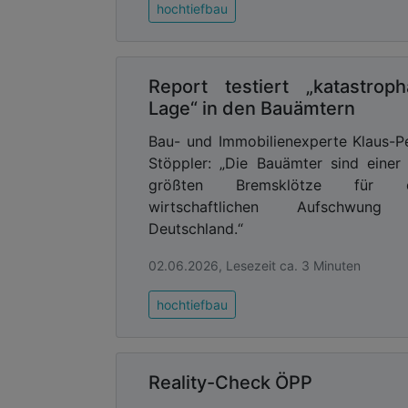
hochtiefbau
Anforderungsprofil – weg von der re
lebendigen Quartieren mit Mehrwert. D
Unternehmen anhaltend hoch im Kurs“
Immobilien.
Report testiert „katastroph
Lage“ in den Bauämtern
Unternehmen profitieren ganz nebenb
Standorts.
„Die Anwesenheitsquote 
Bau- und Immobilienexperte Klaus-P
Deutschland“
, zitiert Andreas Wißme
Stöppler: „Die Bauämter sind einer
Eigentümer, die bereits Flächen vor Ort 
größten Bremsklötze für 
wirtschaftlichen Aufschwung
Advertising
Deutschland.“
Abonnieren Sie unseren New
02.06.2026, Lesezeit ca. 3 Minuten
Ausgabe der
hochtiefbau
Reality-Check ÖPP