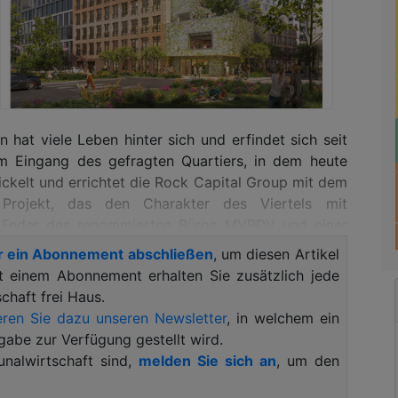
hat viele Leben hinter sich und erfindet sich seit
 Eingang des gefragten Quartiers, in dem heute
ckelt und errichtet die Rock Capital Group mit dem
rojekt, das den Charakter des Viertels mit
r Feder des renommierten Büros MVRDV und einer
 Baustellenabfällen weiterdenkt. Es steht damit
r ein Abonnement abschließen
, um diesen Artikel
Quartierswachstums.
it einem Abonnement erhalten Sie zusätzlich jede
haft frei Haus.
jekt“
, sagt Andreas Wißmeier, Geschäftsführer der
ren Sie dazu unseren Newsletter
, in welchem ein
artiersentwicklung nur dann funktioniert, wenn man
gabe zur Verfügung gestellt wird.
d ihn nicht durch Beliebigkeit ersetzt.“
Was das
alwirtschaft sind,
melden Sie sich an
, um den
uf dem Dach eines Bürohauses, auf dem seit Jahren
geben sich viel Mühe, die wirtschaftliche, soziale