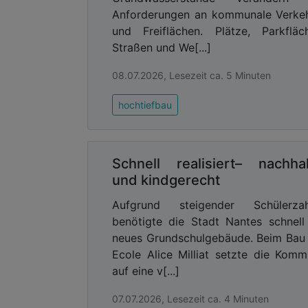
und einen Pocket-Garden – ein Office, da
Anforderungen an kommunale Verke
und Freiflächen. Plätze, Parkfläc
„Mit dem MONACO wollen wir ein H
Straßen und We[...]
weiterschreibt“
, erklärt Andreas Wißme
Erfolgsgeheimnis des Werksviertels lieg
08.07.2026, Lesezeit ca. 5 Minuten
tilgen, sondern zu transformieren.“
Wer
unter den Schuhsohlen: alte Gleise, ros
hochtiefbau
Zwischen Leidenschaft und Kalk
Der dänische Architekt Mads Man
Schnell realisiert– nachhal
Hansen vom Büro C.F. Møller, d
und kindgerecht
Werksviertel zwei Gebäude entworfen
sieht in dieser Echtheit die besondere
Aufgrund steigender Schülerzah
des Ortes:
„Die Nähe zur Geschichte u
benötigte die Stadt Nantes schnell
Offenheit der neuen Architektur schaffe
neues Grundschulgebäude. Beim Bau
lebendige Schnittstelle zwis
Ecole Alice Milliat setzte die Kom
Vergangenheit und Zukunft. Wir wollt
auf eine v[...]
unserem letzten Entwurf hier ein Ge
07.07.2026, Lesezeit ca. 4 Minuten
schaffen, das sich anfühlt, als wäre es