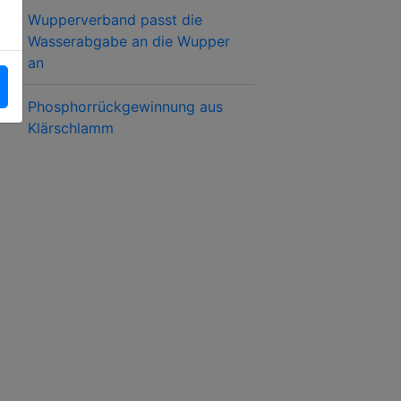
Wupperverband passt die
Wasserabgabe an die Wupper
an
Phosphorrückgewinnung aus
Klärschlamm