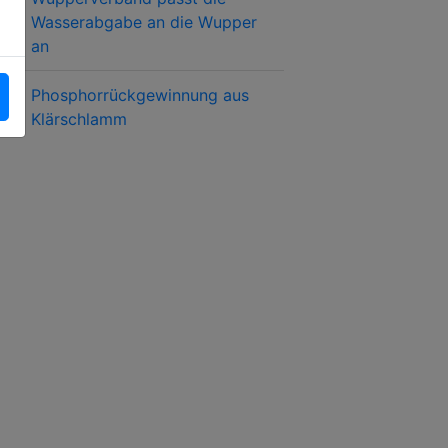
Wasserabgabe an die Wupper
an
Phosphorrückgewinnung aus
Klärschlamm