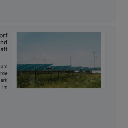
orf
nd
aft
 am
rde
ark
 im