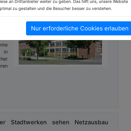
iese an Drittanbieter weiter zu geben. Das hilft uns, unsere Website
ptimal zu gestalten und die Besucher besser zu verstehen.
er
dt
rt
Nur erforderliche Cookies erlauben
en
ente
 in
cher
ren
ier Stadtwerken sehen Netzausbau