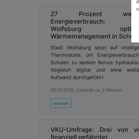
d
o
27 Prozent wenig
Energieverbrauch: Sta
Wolfsburg optimie
Wärmemanagement in Schul
Stadt Wolfsburg setzt auf intellig
Thermostate, um Energieverbrauch
Schulen zu senken Bonus: hydraulis
Abgleich digital und ohne weite
Aufwand durchgeführt
03.07.2026, Lesezeit ca. 2 Minuten
energie
VKU-Umfrage: Drei von v
finanziell gefährdet