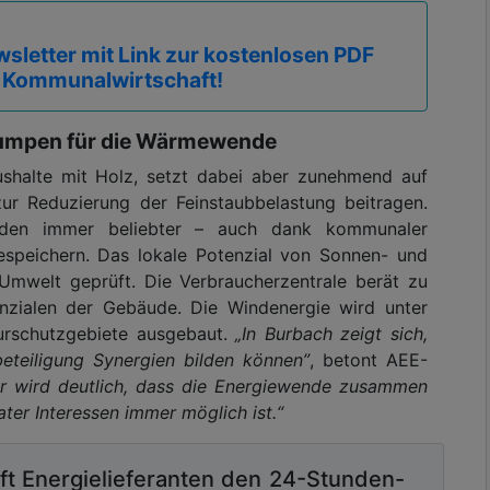
sletter mit Link zur kostenlosen PDF
 Kommunalwirtschaft!
umpen für die Wärmewende
aushalte mit Holz, setzt dabei aber zunehmend auf
zur Reduzierung der Feinstaubbelastung beitragen.
den immer beliebter – auch dank kommunaler
espeichern. Das lokale Potenzial von Sonnen- und
Umwelt geprüft. Die Verbraucherzentrale berät zu
zialen der Gebäude. Die Windenergie wird unter
urschutzgebiete ausgebaut.
„In Burbach zeigt sich,
beteiligung Synergien bilden können”
, betont AEE-
er wird deutlich, dass die Energiewende zusammen
ter Interessen immer möglich ist.“
ft Energielieferanten den 24-Stunden-