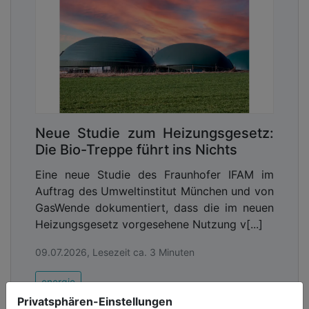
Neue Studie zum Heizungsgesetz:
Die Bio-Treppe führt ins Nichts
Eine neue Studie des Fraunhofer IFAM im
Auftrag des Umweltinstitut München und von
GasWende dokumentiert, dass die im neuen
Heizungsgesetz vorgesehene Nutzung v[...]
09.07.2026, Lesezeit ca. 3 Minuten
energie
Privatsphären-Einstellungen