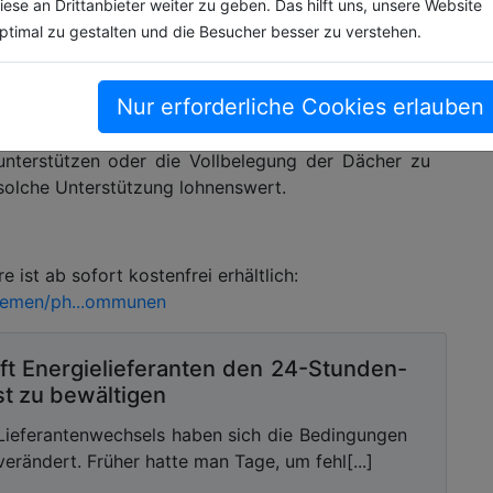
Einwohnerinnen und Einwohner beim privaten
iese an Drittanbieter weiter zu geben. Das hilft uns, unsere Website
er Broschüre. Ist dies der Fall, geht der Ausbau
ptimal zu gestalten und die Besucher besser zu verstehen.
t Photovoltaik-Netzwerk lohnen sich für Kommunen
ler Energieagenturen, in die direkte finanzielle
Nur erforderliche Cookies erlauben
nd Fördervereinen vor Ort sowie in die konkrete
ik-Anlagen von Privatleuten, um beispielsweise
terstützen oder die Vollbelegung der Dächer zu
 solche Unterstützung lohnenswert.
ist ab sofort kostenfrei erhältlich:
themen/ph...ommunen
ft Energielieferanten den 24-Stunden-
t zu bewältigen
Lieferantenwechsels haben sich die Bedingungen
verändert. Früher hatte man Tage, um fehl[...]