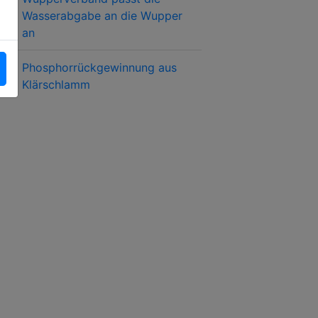
Wasserabgabe an die Wupper
an
Phosphorrückgewinnung aus
Klärschlamm