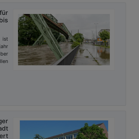
für
is
 ist
jahr
ber
llen
er
dt
rt