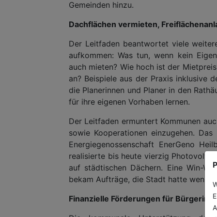
Gemeinden hinzu.
Dachflächen vermieten, Freiflächenan
Der Leitfaden beantwortet viele weiter
aufkommen: Was tun, wenn kein Eigenk
auch mieten? Wie hoch ist der Mietpreis
an? Beispiele aus der Praxis inklusive 
die Planerinnen und Planer in den Rathä
für ihre eigenen Vorhaben lernen.
Der Leitfaden ermuntert Kommunen auch
sowie Kooperationen einzugehen. Das z
Energiegenossenschaft EnerGeno Heilb
realisierte bis heute vierzig Photovolt
P
auf städtischen Dächern. Eine Win-Win-
bekam Aufträge, die Stadt hatte wenige
W
E
Finanzielle Förderungen für Bürgerinn
A