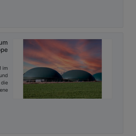
um
ppe
M im
 und
die
ene