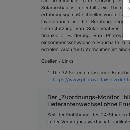
Die kommunale Unterstützung der 
d
Solarausbau ist ebenfalls ein Thema d
o
erfahrungsgemäß schneller voran. Lau
Investitionen in die Beratung regiona
Unterstützung von Solarinitiativen u
finanzielle Förderung von Photovolta
einkommensschwächere Haushalte zu un
erzielen. Auch für Unternehmen ist eine
Quellen / Links:
Die 32 Seiten umfassende Broschüre 
https://www.photovoltaik-bw.de/
Der „Zuordnungs-Monitor“ hil
Lieferantenwechsel ohne Frus
Seit der Einführung des 24-Stunden-
in der Versorgungswirtschaft radikal 