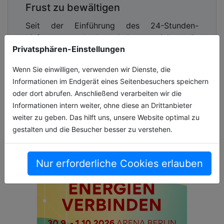
Frust zu bewältigen
Seit der Einführung des 24-Stunden-
Lieferantenwechsels haben sich die
Privatsphären-Einstellungen
Bedingungen in der Versorgungswirtschaft
radikal verändert. Früher hatte man Tage, um
Wenn Sie einwilligen, verwenden wir Dienste, die
fehl[...]
Informationen im Endgerät eines Seitenbesuchers speichern
oder dort abrufen. Anschließend verarbeiten wir die
10.07.2026, Lesezeit ca. 2 Minuten
Informationen intern weiter, ohne diese an Drittanbieter
energie
weiter zu geben. Das hilft uns, unsere Website optimal zu
gestalten und die Besucher besser zu verstehen.
Nur erforderliche Cookies erlauben