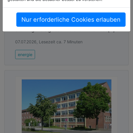
Nach einer Frühjahrsdürre in 2025 ist bislang
auch das Wasserwirtschaftsjahr 2026 viel zu
Nur erforderliche Cookies erlauben
trocken. Dem gegenüber stehen
Starkregenereignisse und allen voran das[...]
07.07.2026, Lesezeit ca. 7 Minuten
energie