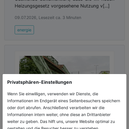
Heizungsgesetz vorgesehene Nutzung v[...]
09.07.2026, Lesezeit ca. 3 Minuten
energie
Privatsphären-Einstellungen
Wenn Sie einwilligen, verwenden wir Dienste, die
Informationen im Endgerät eines Seitenbesuchers speichern
oder dort abrufen. Anschließend verarbeiten wir die
Informationen intern weiter, ohne diese an Drittanbieter
Resilienz stärken: Projekte für
weiter zu geben. Das hilft uns, unsere Website optimal zu
Extreme von Dürre bis Hochwasser
gestalten und die Besucher besser zu verstehen.