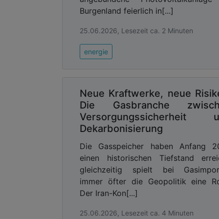
war erfolgreich und wird weitergehen, s
Burgenland feierlich in[...]
Der Prototyp des Dashboards wurde im l
25.06.2026, Lesezeit ca. 2 Minuten
Jahreshälfte 2026 sollen Dashboard und
Talsperrenmanagement an Klim
energie
Die Wasserabflüsse in der Wupper und D
können Hochwasserabflüsse gemildert 
Talsperren das Ökosystem Fluss unters
Neue Kraftwerke, neue Risik
mit ihren zunehmenden Extremen von H
Die Gasbranche zwisch
der Wupperverband durch eine flexibler
Versorgungssicherheit 
Dekarbonisierung
Seine Strategie besteht darin, einersei
Die Gasspeicher haben Anfang 2
am Oberlauf der Wupper und der G
einen historischen Tiefstand errei
Sommerretentionsraum kann bei Bedarf
gleichzeitig spielt bei Gasimpor
Regenereignis situativ vergrößert werde
immer öfter die Geopolitik eine Ro
Andererseits bedeutet weniger Wasser
Der Iran-Kon[...]
Bedarfsfall die Mindestwasserführung
muss. Somit kann – wenn es nicht aus
25.06.2026, Lesezeit ca. 4 Minuten