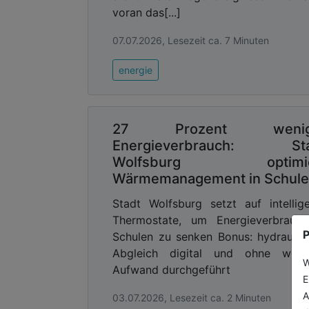
Aktuell sind 32 Maßnahmen abgeschlos
voran das[...]
Bandbreite der Themen reicht von te
07.07.2026, Lesezeit ca. 7 Minuten
Sanierung von Hochwasserrückhaltebeck
Hochwasserschutz“ durch Renaturieru
energie
Talsperrenbewirtschaftung bis hin zu 
neue Messstellen wie Pegel und Sensore
Aktuell umgesetzte Projekte sind zum B
27 Prozent wenig
eingeweihte Pegel „Am Pastorat“ in L
Energieverbrauch: Sta
Pegel, 48 Klimastationen und rund 10
Wolfsburg optimie
verbesserte Datengrundlage und somit e
Wärmemanagement in Schul
Die Daten fließen auch in das Me
Stadt Wolfsburg setzt auf intellig
Katastrophenschutz ein und sind im
Thermostate, um Energieverbrauch
1
Interessierten verfügbar
P
Schulen zu senken Bonus: hydraulis
Abgleich digital und ohne weite
Hochwasserrisiko an Nebenbäc
W
Aufwand durchgeführt
E
Ein weiteres Themenfeld des Wupperve
A
Hochwasserrückhaltebecken (HRB) an
03.07.2026, Lesezeit ca. 2 Minuten