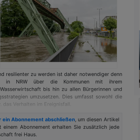
nd resilienter zu werden ist daher notwendiger denn
ien in NRW über die Kommunen mit ihrem
Wasserwirtschaft bis hin zu allen Bürgerinnen und
ngsstrategien umzusetzen. Dies umfasst sowohl die
das Verhalten im Ereignisfall.
i-Hochwassers 2021 zieht der Wupperverband Bilanz:
r ein Abonnement abschließen
, um diesen Artikel
t unserem Zukunftsprogramm Hochwasserschutz im
it einem Abonnement erhalten Sie zusätzlich jede
 umgesetzt. Es ist aber eine Langzeitaufgabe“
,
haft frei Haus.
 Noppen.
„Um unsere Region resilienter zu machen,