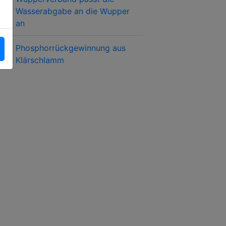
Wasserabgabe an die Wupper
an
Phosphorrückgewinnung aus
Klärschlamm