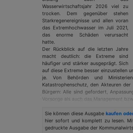
Wasserwirtschaftsjahr 2026 viel zu
trocken. Dem gegenüber stehen
Starkregenereignisse und allen voran
das Extremhochwasser im Juli 2021,
das enorme Schäden verursacht
hatte.
Der Rückblick auf die letzten Jahre
macht deutlich: die Extreme sind
häufiger und stärker ausgeprägt. Sich
auf diese Extreme besser einzustellen u
je. Von Behörden und Minister
Katastrophenschutz, den Akteuren der 
Bürgern: Alle sind gefordert, Anpassu
Vorsorge als auch das Management bzw. 
Mit Blick auf den 5. Jahrestag des Jul
Sie können diese Ausgabe
kaufen ode
„In den letzten Jahren haben wir mi
hier sofort und komplett zu lesen. M
Wupperverband schon viele Maßnahmen
gedruckte Ausgabe der Kommunalwirtsc
betont Wupperverbands-Vorstand Ingo