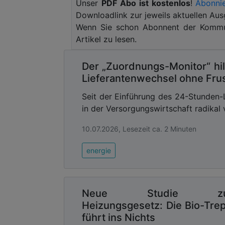
Unser
PDF Abo ist kostenlos
!
Abonnie
müssen wir an mehreren Stellen anset
Downloadlink zur jeweils aktuellen Aus
schneller werden, die Zusammenarbeit
Wenn Sie schon Abonnent der Kommun
letztlich braucht es Förderung und pers
Artikel zu lesen.
umgesetzt werden kann. Wichtig ist mir
der Bevölkerung zu stärken. Angesich
Der „Zuordnungs-Monitor“ hil
besten Schutzmaßnahmen der öffentlic
Lieferantenwechsel ohne Frus
beraten und sogar verpflichtet, selbst f
Seit der Einführung des 24-Stunden-
Hochwasserschutz: Regionalpak
in der Versorgungswirtschaft radikal 
Hochwasserschutz funktioniert umso b
10.07.2026, Lesezeit ca. 2 Minuten
Wissen geteilt, Planungen beschleunig
werden. Das Land NRW hat mit der Unt
energie
Februar 2026 wichtige Weichen gestel
vernetzen sowie Projektumsetzung zu un
Advertising
Neue Studie z
Heizungsgesetz: Die Bio-Tre
Abonnieren Sie unseren New
Ausgabe der
führt ins Nichts