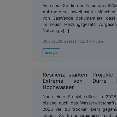
Eine neue Studie des Fraunhofer IFA
Mit dem Regionalpakt Wupper wird dies
Auftrag des Umweltinstitut München
wird mit allen Beteiligten im Flusse
von GasWende dokumentiert, dass 
hinweg zusammen in diesem Jahr entwick
im neuen Heizungsgesetz vorgeseh
und umgesetzt werden. Ein Kick-off-W
Nutzung v[...]
Beteiligten sind das NRW-Umweltminist
09.07.2026, Lesezeit ca. 3 Minuten
die Kommunen im Wuppergebiet, Un
Landwirtschaft, Naturschutzverbände – 
energie
von Hochwasservorsorge eine Rolle spie
Gemeinsam Hochwasservorsorge im Wup
Zukunftsprogramm Hochwassersc
Resilienz stärken: Projekte 
Der Wupperverband hat alle Maßnahm
Extreme von Dürre b
Hochwasservorsorge – im Zukunft
Hochwasser
Umsetzung läuft bereits und ist eine g
Nach einer Frühjahrsdürre in 2025
Regionalpakts Wupper.
bislang auch das Wasserwirtschafts
Das Zukunftsprogramm besteht aus der
2026 viel zu trocken. Dem gegenü
den Kommunen im Wuppergebiet in eine
stehen Starkregenereignisse und a