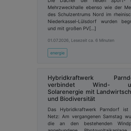
Die Dächer der neuen Sport- 
Wupperverbands die Wipper im Bereich 
Mehrzweckhalle ebenso wie der Me
Pegels sowie im Bereich Böswipper aufw
des Schulzentrums Nord im rheinis
In Wuppertal-Kohlfurth erfolgt eine A
Niederkassel-Lülsdorf wurden beg
Knick im Flusslauf. Auch hier wird
und mit großen PV[...]
Gewässerstruktur gefördert.
01.07.2026, Lesezeit ca. 6 Minuten
Beschleunigte Planungen und Ein
energie
Die Anpassung an Folgen des Klimawa
Forschung und Innovation. Er arbeitet 
mit und bringt sich in Forschungsprojek
Neu gestartet ist das Projekt Eklips
Hybridkraftwerk Parnd
Solingen, Remscheid und dem Wupperve
verbindet Wind- u
2029 hat das Ziel, mit Hilfe digita
Solarenergie mit Landwirtsch
kommunalen Bauleit- und Landschaftspl
und Biodiversität
Extreme wie Hitze und Trockenheit abe
Das Hybridkraftwerk Parndorf ist
Das Projekt Bergisches Hochwasser
Netz: Am vergangenen Samstag wu
Forschungsprojekt abgeschlossen (Lauf
die an den bestehenden Windp
von KI für deutlich schnellere und regi
angebundene Photovoltaikanlage