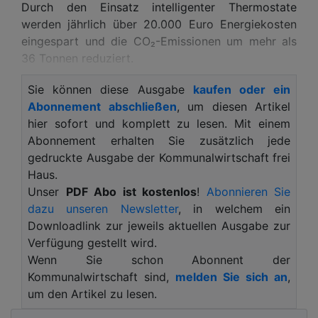
Durch den Einsatz intelligenter Thermostate
werden jährlich über 20.000 Euro Energiekosten
eingespart und die CO₂-Emissionen um mehr als
36 Tonnen reduziert.
Das Projekt an den Berufsbildenden Schulen zeigt,
Sie können diese Ausgabe
kaufen oder ein
dass erhebliche Einsparungen nicht zwangsläufig
Abonnement abschließen
, um diesen Artikel
mit aufwendigen Sanierungen verbunden sein
hier sofort und komplett zu lesen. Mit einem
müssen. Stattdessen setzte die Stadt auf eine
Abonnement erhalten Sie zusätzlich jede
Lösung, die im laufenden Betrieb implementiert
gedruckte Ausgabe der Kommunalwirtschaft frei
werden konnte und bereits nach kurzer Zeit
Haus.
messbare Ergebnisse liefert.
Unser
PDF Abo ist kostenlos
!
Abonnieren Sie
dazu unseren Newsletter
, in welchem ein
Zum Einsatz kamen die intelligenten Thermostate
Downloadlink zur jeweils aktuellen Ausgabe zur
von vilisto, die die Raumtemperatur
Verfügung gestellt wird.
bedarfsgerecht und automatisiert steuern. Sie
Wenn Sie schon Abonnent der
erkennen Nutzungszeiten und passen die
Kommunalwirtschaft sind,
melden Sie sich an
,
Wärmeversorgung entsprechend an. Darüber
um den Artikel zu lesen.
hinaus wurde nach der Installation ein digitaler