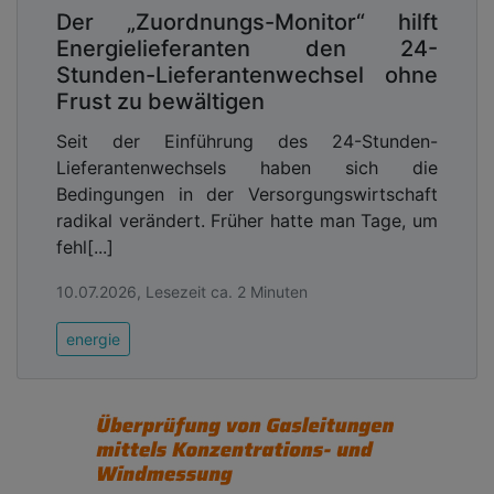
hydraulischer Abgleich umgesetzt – ohne
Der „Zuordnungs-Monitor“ hilft
zusätzlichen personellen Aufwand für die
Energielieferanten den 24-
Mitarbeitenden der Stadt Wolfsburg.
Stunden-Lieferantenwechsel ohne
Frust zu bewältigen
Wirtschaftlich hat das Projekt überzeugt: Durch
die prognostizierte jährliche Energieeinsparung
Seit der Einführung des 24-Stunden-
und die damit einhergehende Kostenreduktion
Lieferantenwechsels haben sich die
amortisiert sich die Investition bereits nach rund
Bedingungen in der Versorgungswirtschaft
drei Jahren.
radikal verändert. Früher hatte man Tage, um
fehl[...]
10.07.2026, Lesezeit ca. 2 Minuten
energie