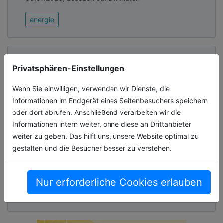
energie
VKU-Umfrage: Drei von vier
Privatsphären-Einstellungen
Stadtwerken sehen Netzausbau
finanziell gefährdet
Wenn Sie einwilligen, verwenden wir Dienste, die
Informationen im Endgerät eines Seitenbesuchers speichern
Für viele Stadtwerke wird die Finanzierung
oder dort abrufen. Anschließend verarbeiten wir die
des Stromnetzausbaus zunehmend zur
Informationen intern weiter, ohne diese an Drittanbieter
Herausforderung. Das zeigt eine Umfrage
weiter zu geben. Das hilft uns, unsere Website optimal zu
des Verbands kommunaler Unternehmen
gestalten und die Besucher besser zu verstehen.
(VKU):[...]
01.07.2026, Lesezeit ca. 2 Minuten
Nur erforderliche Cookies erlauben
energie