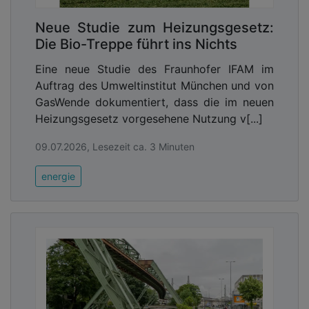
Advertising
Neue Studie zum Heizungsgesetz:
Abonnieren Sie unseren Newsletter mit
Die Bio-Treppe führt ins Nichts
Link zur kostenlosen PDF Ausgabe der
Eine neue Studie des Fraunhofer IFAM im
Kommunalwirtschaft!
Auftrag des Umweltinstitut München und von
GasWende dokumentiert, dass die im neuen
Advertising
Heizungsgesetz vorgesehene Nutzung v[...]
Abonnieren Sie unseren Newsletter mit
09.07.2026, Lesezeit ca. 3 Minuten
Link zur kostenlosen PDF Ausgabe der
Kommunalwirtschaft!
energie