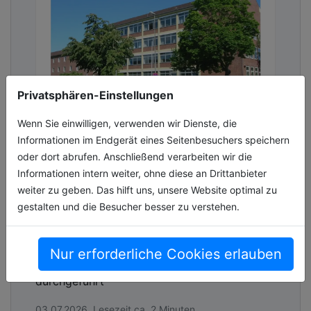
Privatsphären-Einstellungen
Wenn Sie einwilligen, verwenden wir Dienste, die
27 Prozent weniger
Informationen im Endgerät eines Seitenbesuchers speichern
Energieverbrauch: Stadt Wolfsburg
oder dort abrufen. Anschließend verarbeiten wir die
optimiert Wärmemanagement in
Informationen intern weiter, ohne diese an Drittanbieter
Schulen
weiter zu geben. Das hilft uns, unsere Website optimal zu
gestalten und die Besucher besser zu verstehen.
Stadt Wolfsburg setzt auf intelligente
Thermostate, um Energieverbrauch in
Schulen zu senken Bonus: hydraulischer
Nur erforderliche Cookies erlauben
Abgleich digital und ohne weiteren Aufwand
durchgeführt
03.07.2026, Lesezeit ca. 2 Minuten