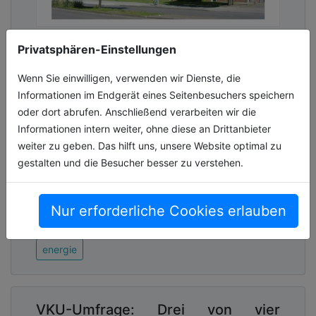
27 Prozent weniger
Privatsphären-Einstellungen
Energieverbrauch: Stadt Wolfsburg
Wenn Sie einwilligen, verwenden wir Dienste, die
optimiert Wärmemanagement in
Informationen im Endgerät eines Seitenbesuchers speichern
Schulen
oder dort abrufen. Anschließend verarbeiten wir die
Stadt Wolfsburg setzt auf intelligente
Informationen intern weiter, ohne diese an Drittanbieter
Thermostate, um Energieverbrauch in
weiter zu geben. Das hilft uns, unsere Website optimal zu
Schulen zu senken Bonus: hydraulischer
gestalten und die Besucher besser zu verstehen.
Abgleich digital und ohne weiteren Aufwand
durchgeführt
Nur erforderliche Cookies erlauben
03.07.2026, Lesezeit ca. 2 Minuten
energie
VKU-Umfrage: Drei von vier