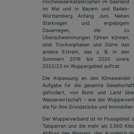
Hochwasserkatastrophen im Saarland
im Mai und in Bayern und Baden-
Württemberg Anfang Juni. Neben
Starkregen und ergiebigem
Dauerregen, die zu
Überschwemmungen führen können,
sind Trockenphasen und Dürre das
andere Extrem, das z. B. in den
Sommern 2018 bis 2020 sowie
2022/23 im Wuppergebiet auftrat.
Die Anpassung an den Klimawandel is
Aufgabe für die gesamte Gesellschaft.
gefordert, von Bund und Land übe
Wasserwirtschaft – wie der Wupperverba
die für ihre Grundstücke und Immobilien 
Der Wupperverband ist im Flussgebiet 
Talsperren und die mehr als 2.000 Kilo
Abfluss des Wassers, den Ausgleich de