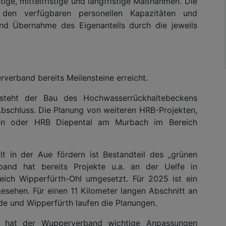
ge, mittelfristige und langfristige Maßnahmen. Die
den verfügbaren personellen Kapazitäten und
 und Übernahme des Eigenanteils durch die jeweils
rverband bereits Meilensteine erreicht.
steht der Bau des Hochwasserrückhaltebeckens
bschluss. Die Planung von weiteren HRB-Projekten,
sen oder HRB Diepental am Murbach im Bereich
t in der Aue fördern ist Bestandteil des „grünen
and hat bereits Projekte u.a. an der Uelfe in
ch Wipperfürth-Ohl umgesetzt. Für 2025 ist ein
esehen. Für einen 11 Kilometer langen Abschnitt an
e und Wipperfürth laufen die Planungen.
ng hat der Wupperverband wichtige Anpassungen