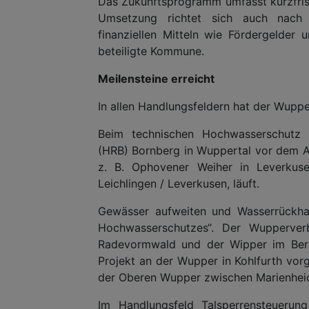
Das Zukunftsprogramm umfasst kurzfristi
Umsetzung richtet sich auch nach 
finanziellen Mitteln wie Fördergelder
beteiligte Kommune.
Meilensteine erreicht
In allen Handlungsfeldern hat der Wuppe
Beim technischen Hochwasserschutz 
(HRB) Bornberg in Wuppertal vor dem A
z. B. Ophovener Weiher in Leverku
Leichlingen / Leverkusen, läuft.
Gewässer aufweiten und Wasserrückhal
Hochwasserschutzes“. Der Wupperverb
Radevormwald und der Wipper im Berei
Projekt an der Wupper in Kohlfurth vorg
der Oberen Wupper zwischen Marienheid
Im Handlungsfeld Talsperrensteueru