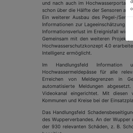
d
und nach auch im Hochwasserportal de
o
schon über die Hälfte der Sensoren aufg
Ein weiterer Ausbau des Pegel-/Senso
Informationen zur Lageeinschätzung z
Informationsverlust im Ereignisfall wird
Gemeinsam mit den weiteren Projektpar
Hochwasserschutzkonzept 4.0 erarbeitet
Intelligenz ermöglicht.
Im Handlungsfeld Information
Hochwassermeldepässe für alle relev
Erreichen von Meldegrenzen in Ge
automatisierte Meldungen abgesetzt
Videokanal eingerichtet. Mit diesen 
Kommunen und Kreise bei der Einsatzpl
Das Handlungsfeld Schadensbeseitigun
des Wupperverbandes. An der Wupper u
der 930 relevanten Schäden, z. B. Sch