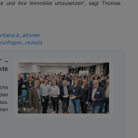
k und ihre Immobilie umzusetzen“
, sagt Thomas
rband.d...ationen
unftspro...rschutz
“ –
kte
sche
 den
us.
nnen