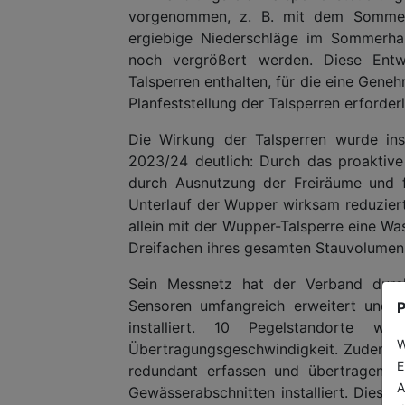
vorgenommen, z. B. mit dem Sommerre
ergiebige Niederschläge im Sommerhal
noch vergrößert werden. Diese Entwi
Talsperren enthalten, für die eine Gen
Planfeststellung der Talsperren erforderli
Die Wirkung der Talsperren wurde i
2023/24 deutlich: Durch das proaktiv
durch Ausnutzung der Freiräume und f
Unterlauf der Wupper wirksam reduzie
allein mit der Wupper-Talsperre eine W
Dreifachen ihres gesamten Stauvolumens
Sein Messnetz hat der Verband durch
Sensoren umfangreich erweitert und 
P
installiert. 10 Pegelstandorte 
W
Übertragungsgeschwindigkeit. Zudem w
E
redundant erfassen und übertragen. 
A
Gewässerabschnitten installiert. Diese