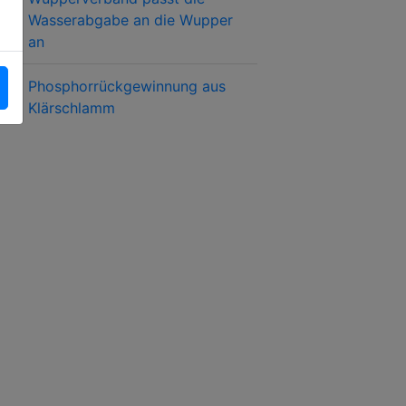
Wasserabgabe an die Wupper
an
Phosphorrückgewinnung aus
Klärschlamm