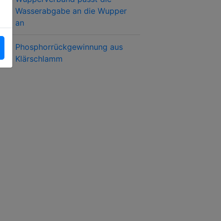
Wasserabgabe an die Wupper
an
Phosphorrückgewinnung aus
Klärschlamm