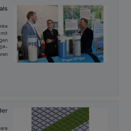
ls
nke
mit
gen
HS®-
ren
der
bare