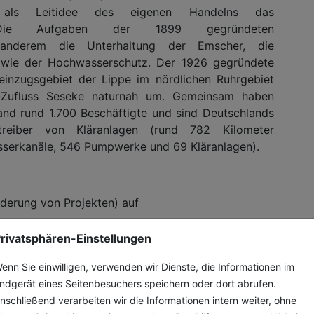
ie als Leitidee des eigenen Handelns das
n. Die Aufgaben der 1899 gegründeten
 anderem die Unterhaltung der Emscher, die
owie der Hochwasserschutz. Der 1926 gegründete
einzugsgebiet der Lippe im nördlichen Ruhrgebiet
-Zufluss Seseke naturnah um. Gemeinsam haben
nd rund 1.700 Beschäftigte und sind Deutschlands
treiber von Kläranlagen (rund 782 Kilometer
sserkanäle, 546 Pumpwerke und 69 Kläranlagen).
rderung von Projekten) auf
rivatsphären-Einstellungen
“ –
enn Sie einwilligen, verwenden wir Dienste, die Informationen im
kte
ndgerät eines Seitenbesuchers speichern oder dort abrufen.
nschließend verarbeiten wir die Informationen intern weiter, ohne