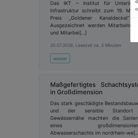
d
Das IKT – Institut für Unterirdi
o
Infrastruktur schreibt zum 19. Mal
Preis „Goldener Kanaldeckel“ a
Ausgezeichnet werden Mitarbeiteri
und Mitarbei[...]
20.07.2026, Lesezeit ca. 3 Minuten
wasser
Maßgefertigtes Schachtsys
in Großdimension
Das stark geschädigte Bestandsbau
und der sensible Standort
Gewässernähe machten die Sanier
eines großdimensionier
Abwasserschachts im nordrhein-we[..