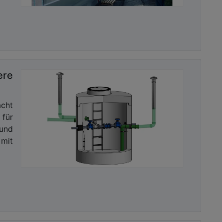
ere
cht
 für
und
mit