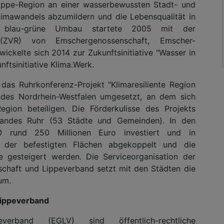
ppe-Region an einer wasserbewussten Stadt- und
imawandels abzumildern und die Lebensqualität in
r blau-grüne Umbau startete 2005 mit der
 (ZVR) von Emschergenossenschaft, Emscher-
elte sich 2014 zur Zukunftsinitiative "Wasser in
nftsinitiative Klima.Werk.
as Ruhrkonferenz-Projekt "Klimaresiliente Region
Landes Nordrhein-Westfalen umgesetzt, an dem sich
gion beteiligen. Die Förderkulisse des Projekts
bandes Ruhr (53 Städte und Gemeinden). In den
0 rund 250 Millionen Euro investiert und in
 der befestigten Flächen abgekoppelt und die
 gesteigert werden. Die Serviceorganisation der
schaft und Lippeverband setzt mit den Städten die
um.
Lippeverband
verband (EGLV) sind öffentlich-rechtliche