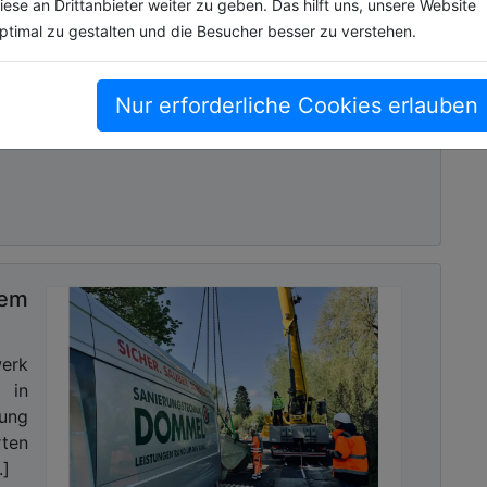
iese an Drittanbieter weiter zu geben. Das hilft uns, unsere Website
sche
ptimal zu gestalten und die Besucher besser zu verstehen.
 den
us.
nnen
Nur erforderliche Cookies erlauben
tem
werk
 in
ung
ten
.]