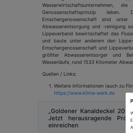
Wasserwirtschaftsunternehmen, d
Genossenschaftsprinzip lebe
Emschergenossenschaft sind unter
Abwasserentsorgung und -reinigung s
Lippeverband bewirtschaftet das Fluss
und baute unter anderem den Lippe
Emschergenossenschaft und Lippeverba
größter Abwasserentsorger und Be
Wasserläufe, rund 1533 Kilometer Abwa
Quellen / Links:
Weitere Informationen (auch zu Fö
https://www.klima-werk.de
P
„Goldener Kanaldeckel 2026
W
Jetzt herausragende Proje
E
einreichen
A