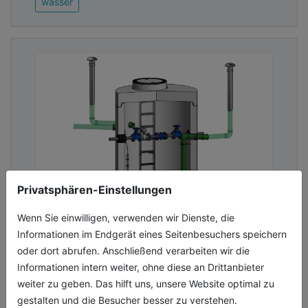
wasser
Privatsphären-Einstellungen
Präzise Technik für sichere
Wenn Sie einwilligen, verwenden wir Dienste, die
Versorgung
Informationen im Endgerät eines Seitenbesuchers speichern
oder dort abrufen. Anschließend verarbeiten wir die
Der neue Mengenmessschacht VodaCheck
Informationen intern weiter, ohne diese an Drittanbieter
von Mall wurde speziell für den Einsatz in
weiter zu geben. Das hilft uns, unsere Website optimal zu
kommunalen und industriellen
gestalten und die Besucher besser zu verstehen.
Trinkwassernetzen mit Durchflussleistungen