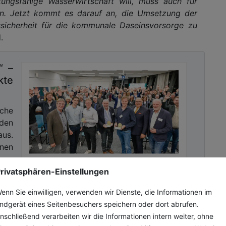
ungsfähige Wasserwirtschaft will, muss auch für
n. Jetzt kommt es darauf an, die Umsetzung der
ssicherheit für die kommunale Daseinsvorsorge zu
.
“ –
kte
sche
 den
us.
nnen
rivatsphären-Einstellungen
enn Sie einwilligen, verwenden wir Dienste, die Informationen im
ndgerät eines Seitenbesuchers speichern oder dort abrufen.
nschließend verarbeiten wir die Informationen intern weiter, ohne