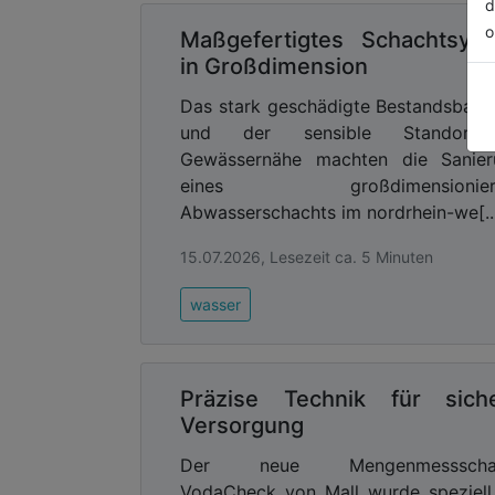
d
o
Maßgefertigtes Schachtsys
in Großdimension
Das stark geschädigte Bestandsbau
und der sensible Standort
Gewässernähe machten die Sanier
eines großdimensionier
Abwasserschachts im nordrhein-we[..
15.07.2026, Lesezeit ca. 5 Minuten
wasser
Präzise Technik für sich
Versorgung
Der neue Mengenmessscha
VodaCheck von Mall wurde speziell