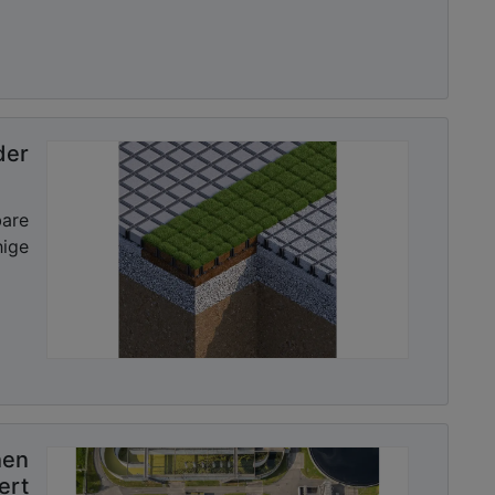
der
bare
ge
hen
ert