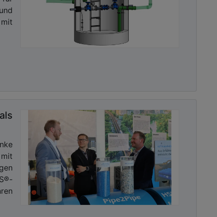
und
mit
ls
nke
mit
gen
HS®-
ren