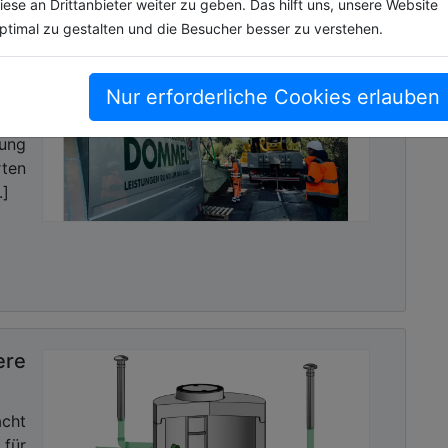
iese an Drittanbieter weiter zu geben. Das hilft uns, unsere Website
ptimal zu gestalten und die Besucher besser zu verstehen.
tem
Nur erforderliche Cookies erlauben
werk
 in
ung
ten
.]
ere
cht
 für