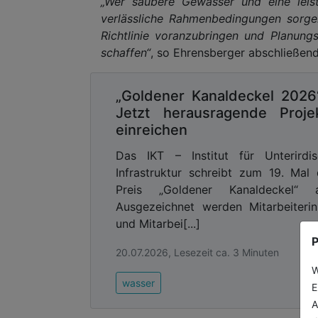
„Wer saubere Gewässer und eine leist
verlässliche Rahmenbedingungen sorge
Richtlinie voranzubringen und Planung
schaffen“
, so Ehrensberger abschließend
„Goldener Kanaldeckel 2026
Jetzt herausragende Proje
einreichen
Das IKT – Institut für Unterirdi
Infrastruktur schreibt zum 19. Mal
Preis „Goldener Kanaldeckel“ a
Ausgezeichnet werden Mitarbeiteri
und Mitarbei[...]
P
20.07.2026, Lesezeit ca. 3 Minuten
W
wasser
E
A