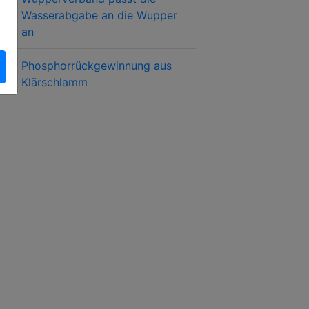
Wasserabgabe an die Wupper
an
Phosphorrückgewinnung aus
Klärschlamm