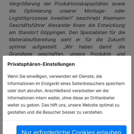
Vergrößerung der Produktionskapazitäten sowie
die Optimierung unserer Montage- oder
Logistikprozesse investiert“ beschriebt Kleemann
Geschäftsführer Alexander Knam die Entwicklung
am Standort Göppingen. Den Spezialisten für die
Materialaufbereitung sieht er für die Zukunft
optimal aufgestellt:
„Wir haben damit die
Grundlage geschaffen, unsere Produkte und
Technologien weiterhin unter idealen Bedingungen
Privatsphären-Einstellungen
zu fertigen, nämlich nachhaltig und effizient“
, so
Knam.
Wenn Sie einwilligen, verwenden wir Dienste, die
Informationen im Endgerät eines Seitenbesuchers speichern
oder dort abrufen. Anschließend verarbeiten wir die
Informationen intern weiter, ohne diese an Drittanbieter
weiter zu geben. Das hilft uns, unsere Website optimal zu
gestalten und die Besucher besser zu verstehen.
Nur erforderliche Cookies erlauben