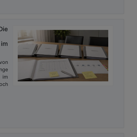
Die
im
 von
nge
 im
Doch