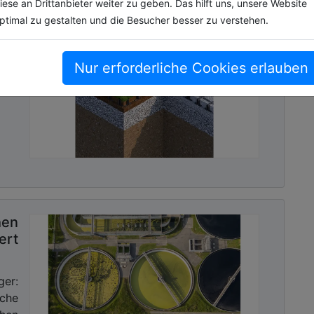
iese an Drittanbieter weiter zu geben. Das hilft uns, unsere Website
rial-Abdeckungen von KHK sind in allen RAL-Farben
ptimal zu gestalten und die Besucher besser zu verstehen.
der
. So werden insbesondere dunkle Farbtöne nicht
elle Farben verblassen auch nach Jahrzehnten nur
che Einflüsse sind die FibreIndustrial-Abdeckungen
Nur erforderliche Cookies erlauben
bare
igem Kontakt mit aggressiven Medien wie Streusalz
ge
 Abwasser durch ihre Widerstandsfähigkeit und
sletter mit Link zur kostenlosen PDF
 Kommunalwirtschaft!
hen
ert
ger:
che