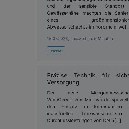
Verbundabdeckungen hingegen ist de
und der sensible Standort
konzipiert. Die Dichtigkeit der KHK-
Gewässernähe machten die Sanier
nachgewiesen. Zunächst wird eine Wasse
eines großdimensionier
EN-124 genormter Prüfstempel be- und
Abwasserschachts im nordrhein-we[..
Geschwindigkeit zwischen 0,5 und 2,
weisen dabei keine Undichtigkeit a
15.07.2026, Lesezeit ca. 5 Minuten
Druckdichtigkeit der GFK-Abdeckungen g
das Eindringen von Wasser geprüft.
wasser
Wasserbehälter mit einer Tiefe von 
Abdeckung aufgebaut. So wirkt eine Wa
und Abdichtung ein. Bei den GFK-Abd
Präzise Technik für sich
während des gesamten Testzeitraums ledi
Versorgung
Oberflächenwasser ist für die Scha
darunter liegende Infrastruktur und Tec
Der neue Mengenmessscha
VodaCheck von Mall wurde speziell
Beständig gegen Hitze
den Einsatz in kommunalen 
Der Klimawandel führt – nebe
industriellen Trinkwassernetzen 
Temperaturschwankungen und längeren 
Durchflussleistungen von DN 5[...]
sich auf und Hitzeinseln entstehen dur