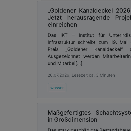
den Einflüssen durch Wetterverän
„Goldener Kanaldeckel 2026
Schachtabdeckungen aus Glasfaserverb
Jetzt herausragende Proje
Umfangreich auf Dichtigkeit getestet
einreichen
die FibreIndustrial-Abdeckungen von KH
Das IKT – Institut für Unterirdi
Advertising
Infrastruktur schreibt zum 19. Mal
Preis „Goldener Kanaldeckel“ a
Abonnieren Sie unseren New
Ausgabe der
Ausgezeichnet werden Mitarbeiteri
und Mitarbei[...]
Umfangreiche Tests zur Dichtigk
20.07.2026, Lesezeit ca. 3 Minuten
Da sich Regenereignisse häufen, gilt
wasser
Kanalisation oder Technikschächte z
Tagwasserdichtigkeit und Druckdich
Bedeutung zu. Um Schachtabdeckungen 
nach Material – unterschiedliche Verfa
Maßgefertigtes Schachtsys
Guss-Abdeckungen der Ringspalt zwisc
in Großdimension
fünf Stunden darf an der Deckelu
Das stark geschädigte Bestandsbau