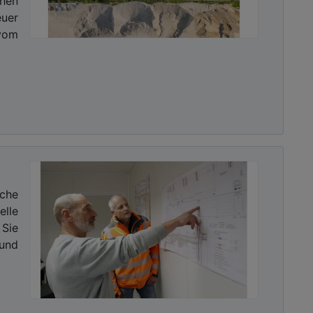
en
uer
vom
che
elle
Sie
und