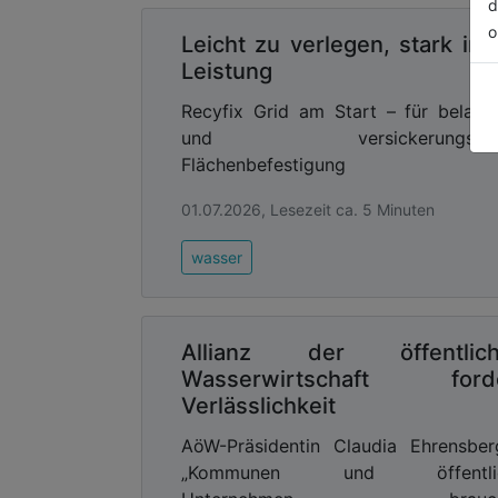
d
beeinträchtigt werden. Die FibreIndust
o
Leicht zu verlegen, stark in 
verfügbar und zugleich UV-beständig
Leistung
durch die UV-Strahlung beeinflusst. H
leicht. Auch gegen Korrosion und chemis
Recyfix Grid am Start – für belast
beständig. Sie zeichnen sich bei häuf
und versickerungsfähi
oder Chemikalien in Regenwasser und
Flächenbefestigung
Langlebigkeit aus.
01.07.2026, Lesezeit ca. 5 Minuten
Advertising
wasser
Abonnieren Sie unseren New
Ausgabe der
Allianz der öffentlic
Wasserwirtschaft ford
Verlässlichkeit
AöW-Präsidentin Claudia Ehrensber
„Kommunen und öffentli