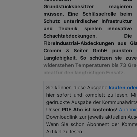
Grundstücksbesitzer reagieren
müssen. Eine Schlüsselrolle beim
Schutz unterirdischer Infrastruktur
und Technik, spielen innovative
Schachtabdeckungen. Die
FibreIndustrial-Abdeckungen aus G
Cromm & Seiter GmbH punkten dabe
Langlebigkeit. So schützen sie zuv
widerstehen Temperaturen bis 73 Grad
ideal für den langfristigen Einsatz.
Der Klimawandel ist längst Teil unsere
Sie können diese Ausgabe
kaufen ode
Jahrzehnten weltweit unter anderem d
hier sofort und komplett zu lesen. M
dem Anstieg des Meeresspiegels und
gedruckte Ausgabe der Kommunalwirtsc
Intergovernmental Panel on Climate Cha
Unser
PDF Abo ist kostenlos
!
Abonnie
das Jahresmittel der Lufttemperatur vo
Downloadlink zur jeweils aktuellen Aus
der Niederschlag hat sich verändert: 
Wenn Sie schon Abonnent der Kommun
Winter feuchter geworden. Kommunen 
Artikel zu lesen.
Veränderungen einstellen. Neben Gebäu