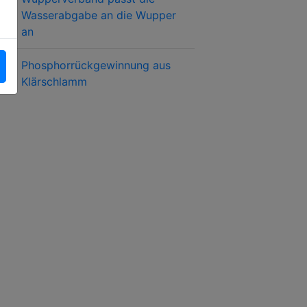
Wasserabgabe an die Wupper
an
Phosphorrückgewinnung aus
Klärschlamm