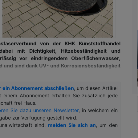
lasfaserverbund von der KHK Kunststoffhandel
i mit Dichtigkeit, Hitzebeständigkeit und
erlässig vor eindringendem Oberflächenwasser,
 und sind dank UV- und Korrosionsbeständigkeit
r täglichen Realität und zeigt sich in den letzten
r ein Abonnement abschließen
, um diesen Artikel
urch die Zunahme von heißen Temperaturextremen,
it einem Abonnement erhalten Sie zusätzlich jede
 veränderten Niederschlägen. Auswertungen des
haft frei Haus.
nge (IPCC) belegen, dass in Deutschland nicht nur
ren Sie dazu unseren Newsletter
, in welchem ein
n 1881 bis 2021 um 1,6 Grad angestiegen ist. Auch
gabe zur Verfügung gestellt wird.
Neben regionalen Unterschieden sind besonders die
alwirtschaft sind,
melden Sie sich an
, um den
und Grundstücksbesitzer müssen sich auf diese
den muss auch die unterirdische Infrastruktur vor