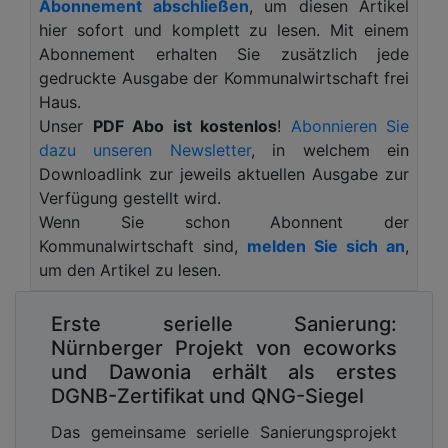
Abonnement abschließen
, um diesen Artikel
über die Fassade sicherzustellen, wurden die
hier sofort und komplett zu lesen. Mit einem
Raffstoren der Notausgangsfenster mit Warema
Abonnement erhalten Sie zusätzlich jede
SecuKit ausgestattet.
gedruckte Ausgabe der Kommunalwirtschaft frei
Die neuen Räumlichkeiten der Grund- und
Haus.
Vorschule in Nantes sollten auf dem schmalen
Unser
PDF Abo ist kostenlos
!
Abonnieren Sie
Grundstück im Süden der Stadt auf einem
dazu unseren Newsletter
, in welchem ein
ehemaligen Parkplatz entstehen. Das Gelände ist
Downloadlink zur jeweils aktuellen Ausgabe zur
umgeben von Wohngebäuden und
Verfügung gestellt wird.
denkmalgeschützten Bäumen. Auf der
Wenn Sie schon Abonnent der
langgestreckten Fläche mit 4.900 Quadratmetern
Kommunalwirtschaft sind,
melden Sie sich an
,
plante das Architekturbüro forma6 ein
um den Artikel zu lesen.
dreigeschossiges Gebäude mit einem
Staffelgeschoss, großzügige Außenbereiche mit
Erste serielle Sanierung:
überdachten und begrünten Pausenhöfen sowie
Nürnberger Projekt von ecoworks
Volleyball- und Basketballplatz.
und Dawonia erhält als erstes
DGNB-Zertifikat und QNG-Siegel
Das kompakte Schulgebäude beherbergt nun auf
2.315 Quadratmetern drei Vorschul- und fünf
Das gemeinsame serielle Sanierungsprojekt