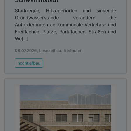
Starkregen, Hitzeperioden und sinkende
Grundwasserstände verändern die
Anforderungen an kommunale Verkehrs- und
Freiflächen. Plätze, Parkflächen, Straßen und
We[...]
08.07.2026, Lesezeit ca. 5 Minuten
hochtiefbau
Intelligenter Sonnenschutz fördert den
Lernerfolg
Eine motivierende Lernumgebung braucht eine
ausreichende Versorgung mit blendfreiem
Tageslicht und einen wirksamen Hitzeschutz, um