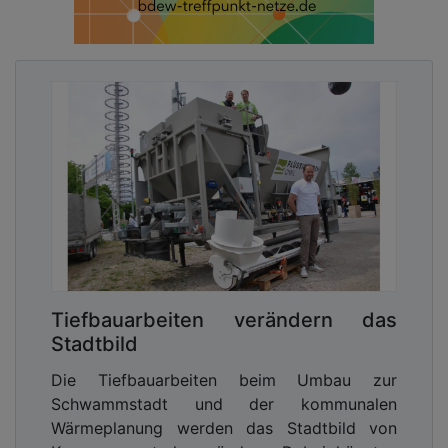
Link zur kostenlosen PDF Ausgabe der
Kommunalwirtschaft!
Für die Stadt Nantes ist die Ecole Alice Milliat ein
Paradebeispiel für die Schule von morgen. Mit
ihren spielerisch gestalteten, asphaltfreien
Innenhöfen mit Rasenflächen und Holzspanböden
sowie den vielfältig nutzbaren Außenbereichen
gibt sich die Schule kindgerecht und
inklusionsfördernd.
Biobasierte und demontierbare Baustoffe
Die Holzelementbauweise mit ihren vorgefertigten
Tiefbauarbeiten verändern das
Wand- und Deckenelementen erlaubte eine schnell
Stadtbild
umsetzbare Bauproduktion, die kurze Bauzeiten
Die Tiefbauarbeiten beim Umbau zur
garantiert und die Lärmbelästigung durch die
Schwammstadt und der kommunalen
Baustelle reduziert. Die Struktur besteht aus einer
Wärmeplanung werden das Stadtbild von
gemischten Metall- und Holzkonstruktion mit