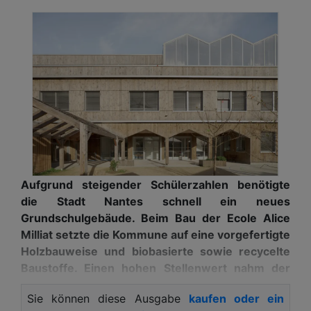
Aufgrund steigender Schülerzahlen benötigte
die Stadt Nantes schnell ein neues
Grundschulgebäude. Beim Bau der Ecole Alice
Milliat setzte die Kommune auf eine vorgefertigte
Holzbauweise und biobasierte sowie recycelte
Baustoffe. Einen hohen Stellenwert nahm der
Sonnenschutz ein, der mit Warema Raffstoren
Sie können diese Ausgabe
kaufen oder ein
umgesetzt wurde. Um auch den Notausstieg