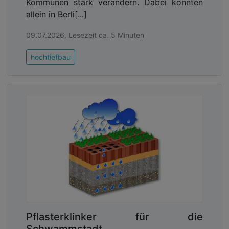
Kommunen stark verändern. Dabei könnten
vorgefertigten Holzrahmenfassaden, die eine
allein in Berli[...]
unabhängige Verkleidung tragen können. Dabei
wurde bei der Konstruktion Douglasie und bei der
09.07.2026, Lesezeit ca. 5 Minuten
Fassade kernbehandeltes und vorvergrautes
Tannenholz eingesetzt. Die Wände in
hochtiefbau
Holzbauweise sowie die Zwischenwände,
Deckenelemente und Treppen aus kreuzweise
verleimtem Brettsperrholz (CLT) wurden im Werk
von OBM Constructions vorgefertigt und vor Ort
montiert. Holzfaserplatten und Dämmplatten auf
Basis von recycelter Baumwolle sorgen für eine
gute energetische und akustische Dämmung. Das
Schulgebäude grenzt zwar direkt an den stark
befahrenen und lauten Boulevard de Vendée, doch
„davon hört man in den Schulräumen nichts,“
erläutert Architekt Bertrand Poirier und betont die
hervorragende Raumluftqualität in dem
Schulgebäude.
Pflasterklinker für die
Schwammstadt