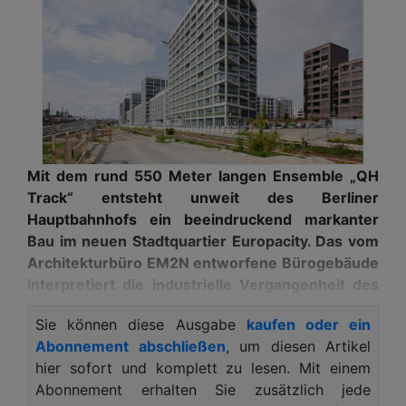
Mit dem rund 550 Meter langen Ensemble „QH
Track“ entsteht unweit des Berliner
Hauptbahnhofs ein beeindruckend markanter
Bau im neuen Stadtquartier Europacity. Das vom
Architekturbüro EM2N entworfene Bürogebäude
interpretiert die industrielle Vergangenheit des
Ortes neu – und setzt an der Fassade auf eine
Sie können diese Ausgabe
kaufen oder ein
besonders leistungsfähige
Abonnement abschließen
, um diesen Artikel
Sonnenschutzverglasung von Saint-Gobain
hier sofort und komplett zu lesen. Mit einem
Glass.
Abonnement erhalten Sie zusätzlich jede