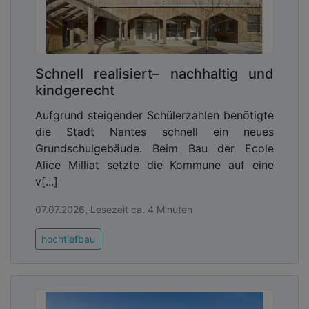
Schnell realisiert– nachhaltig und
Mit ihrer hohen Effizienz, brillanten Optik und
kindgerecht
technischen Leistungsfähigkeit leistet die
Sonnenschutzverglasung von Saint-Gobain Glass
Aufgrund steigender Schülerzahlen benötigte
einen wichtigen Beitrag zu architektonischer
die Stadt Nantes schnell ein neues
Qualität, Nutzerkomfort und Energieeffizienz des
Grundschulgebäude. Beim Bau der Ecole
„QH Track“ – einem der zentralen Bausteine der
Alice Milliat setzte die Kommune auf eine
neuen Europacity.
v[...]
Advertising
07.07.2026, Lesezeit ca. 4 Minuten
Abonnieren Sie unseren Newsletter mit
hochtiefbau
Link zur kostenlosen PDF Ausgabe der
Kommunalwirtschaft!