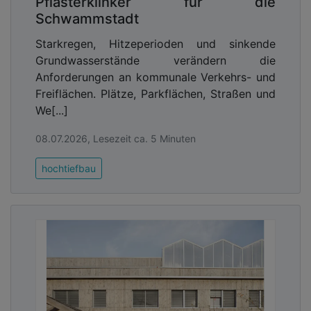
Pflasterklinker für die
außergewöhnlichen Glasformate bis zu 2.980 x
Schwammstadt
3.490 mm sowie die engen Toleranzvorgaben
Starkregen, Hitzeperioden und sinkende
hinsichtlich Planität und Glasdicke dar. Für Sockel-
Grundwasserstände verändern die
und Fassadenelemente wurden mehr als 2.000 m²
Anforderungen an kommunale Verkehrs- und
Glas in 584 Einzelelementen verarbeitet und auf
Freiflächen. Plätze, Parkflächen, Straßen und
die Baustelle inmitten der Berliner Innenstadt
We[...]
geliefert – ein logistischer und
produktionstechnischer Kraftakt.
08.07.2026, Lesezeit ca. 5 Minuten
hochtiefbau