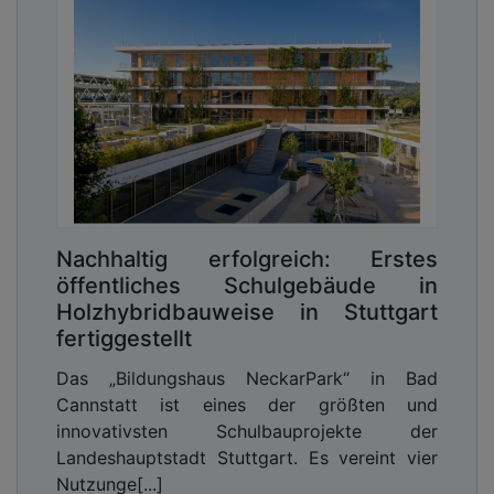
Nicht nur Gastronomen und Einzelhändler, auch die
Bürger und Besucher der Odenwaldgemeinde freuen
sich über die neue attraktive Ortsmitte. (Foto: Beton-
Pfenning)
Flächen dienen als Bindeglied
Besondere Bedeutung kam im Rahmen der
Sanierung dem Material zu, mit dem das rund
Nachhaltig erfolgreich: Erstes
4.200 m² große Areal (Platz und Gehsteige entlang
öffentliches Schulgebäude in
das KVP) befestigt werden sollte. Hierzu Ingo
Holzhybridbauweise in Stuttgart
Rohleder:
„Die sanierten Flächen fungieren als
fertiggestellt
Bindeglied zwischen dem Rathaus, den
angrenzenden Häusern und dem zentralen
Das „Bildungshaus NeckarPark“ in Bad
Verkehrsknotenpunkt. Der umgestaltete
Cannstatt ist eines der größten und
Montmelianer Platz wird so als Ortszentrum neu
innovativsten Schulbauprojekte der
definiert. Hieraus ergaben sich auch die
Landeshauptstadt Stuttgart. Es vereint vier
besonderen Anforderungen an die Pflasterflächen.
Nutzunge[...]