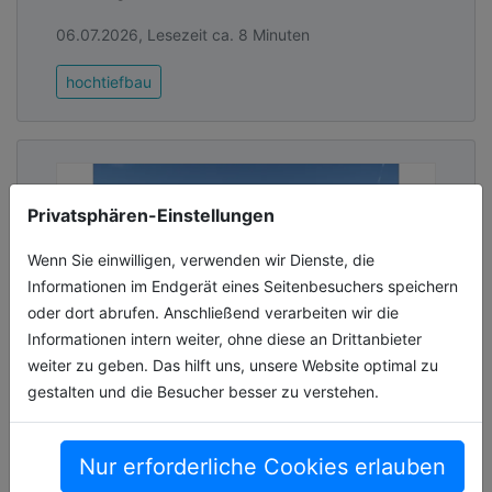
In erster Linie galt es natürlich für das Areal samt
Außengastronomie eine besonders hohe
06.07.2026, Lesezeit ca. 8 Minuten
Aufenthaltsqualität mit komplett barrierefreier
hochtiefbau
Bewegungsmöglichkeit zu schaffen. Gewünscht
war ein Betonpflasterbelag, der sich zudem
optisch harmonisch in das historische Umfeld
einfügt – aufgelockert durch Elemente aus
Sandstein und Granit für Pflanzeinfassungen,
Privatsphären-Einstellungen
Treppenanlagen oder Muldenrinnen“
, so Rohleder.
Wenn Sie einwilligen, verwenden wir Dienste, die
Informationen im Endgerät eines Seitenbesuchers speichern
oder dort abrufen. Anschließend verarbeiten wir die
Informationen intern weiter, ohne diese an Drittanbieter
weiter zu geben. Das hilft uns, unsere Website optimal zu
gestalten und die Besucher besser zu verstehen.
Neue Weserpromenade Blumenthal
eröffnet
Nur erforderliche Cookies erlauben
Der Bremer Stadtteil Blumenthal ist um eine