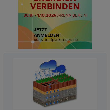
Advertising
Abonnieren Sie unseren Newsletter mit
Link zur kostenlosen PDF Ausgabe der
Kommunalwirtschaft!
Platz soll optisch aufgewertet werden
Ziel der Planer war es daher, die untere, an den
künftigen Kreisverkehr anschließende Platzfläche
für den Wochenmarkt und für Festveranstaltungen,
insbesondere für das jährliche Apfelblütenfest,
befahrbar zu gestalten. Zudem sollen die
Gehwegflächen um den neuen Kreisverkehr nahtlos
in die Platzfläche übergehen. Als Abgrenzung zum
motorisierten Verkehr und zur Eingrenzung der
Platzflächen sollen Bäume gepflanzt werden. Die
oberen Ebenen dienen weiterhin als Vorbereich
und zur Erschließung des Rathauses. Eine