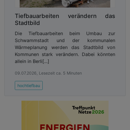
der Platz als Entree des Rathauses. Zudem
vermittelt er zwischen verschiedenen Gebäude-
Tiefbauarbeiten verändern das
und Geländehöhen. Zuletzt hinterließ das Areal
Stadtbild
keinen besonders attraktiven Eindruck mehr: Von
der ursprünglichen Ausstattung mit Sitzbänken,
Die Tiefbauarbeiten beim Umbau zur
Brunnen und Kunst im öffentlichen Raum wurde im
Schwammstadt und der kommunalen
Laufe der Zeit einiges schon abgebaut, nicht
Wärmeplanung werden das Stadtbild von
zuletzt wegen Vandalismusschäden. Dadurch
Kommunen stark verändern. Dabei könnten
fehlten dem Platz auch qualifizierte Aufenthalts-
allein in Berli[...]
und Spielbereiche. Die Platzränder werden durch
Gebäude gesäumt, die alle nach den 1970er Jahren
09.07.2026, Lesezeit ca. 5 Minuten
entstanden und die stellenweise wenig Bezug zum
hochtiefbau
Platz nehmen. Streckenweise entstand fast der
Eindruck von Gebäuderückseiten. Verstärkt wurde
dieser Eindruck vom Ladenleerständen und
teilweise zerstörten Schaufensteranlagen. Zudem
waren die Platzoberflächen bis auf die
Pflanzbereiche verhältnismäßig stark versiegelt“
,
so Rohleder.