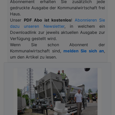
Abonnement erhalten Sie zusätzlich jede
Planer auf ein ganz besonders attraktives
gedruckte Ausgabe der Kommunalwirtschaft frei
Betonsteinpflastersystem.
Haus.
Benannt nach der Partnerstadt von Höchst, liegt
Unser
PDF Abo ist kostenlos
!
Abonnieren Sie
der „Montmelianer“ Platz im Zentrum der
dazu unseren Newsletter
, in welchem ein
Gemeinde im südhessischen Odenwaldkreis.
Downloadlink zur jeweils aktuellen Ausgabe zur
Nachdem zunächst nur Flächen im Zusammenhang
Verfügung gestellt wird.
mit den an den künftigen Kreisverkehr
Wenn Sie schon Abonnent der
angrenzende Flächen ausgebaut werden sollten,
Kommunalwirtschaft sind,
melden Sie sich an
,
formierte sich eine moderierte Projektgruppe
um den Artikel zu lesen.
„Montmelianer Platz“ aus engagierten Bürgern und
Gemeindevertretern und der Verwaltung, die den
Planungsbereich im Zuge eines Integrierten
Kommunalen Entwicklungskonzeptes (IKEK), d.h.im
Rahmen des Dorfentwicklungsprogramms Hessen
auf die Gesamtfläche des Montmelianer Platz
ausweiteten. Dipl. Ing. Ingo Rohleder von der
Rittmannsperger Architekten GmbH aus Darmstadt
schildert die Ausgangslage:
„Städtebaulich dient