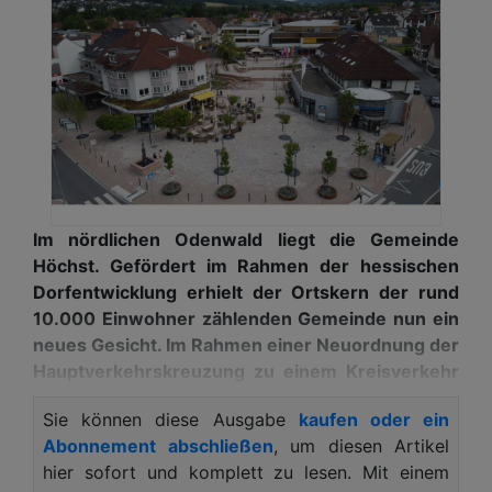
Im nördlichen Odenwald liegt die Gemeinde
Höchst. Gefördert im Rahmen der hessischen
Dorfentwicklung erhielt der Ortskern der rund
10.000 Einwohner zählenden Gemeinde nun ein
neues Gesicht. Im Rahmen einer Neuordnung der
Hauptverkehrskreuzung zu einem Kreisverkehr
wurden Flächen frei, die die Umgestaltung eines
Sie können diese Ausgabe
kaufen oder ein
zentralen Platzes möglich machten. Bei der
Abonnement abschließen
, um diesen Artikel
Flächenbefestigung des Platzes und des Areals
hier sofort und komplett zu lesen. Mit einem
um den angrenzenden Kreisverkehr setzten die