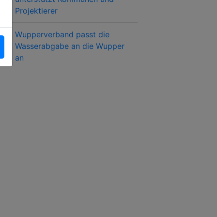
Projektierer
Wupperverband passt die
Wasserabgabe an die Wupper
an