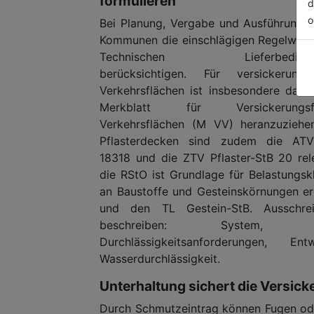
formulieren
d
o
Bei Planung, Vergabe und Ausführung s
Kommunen die einschlägigen Regelwerk
Technischen Lieferbedingu
berücksichtigen. Für versickerungsf
Verkehrsflächen ist insbesondere das
Merkblatt für Versickerungsf
Verkehrsflächen (M VV) heranzuziehen
Pflasterdecken sind zudem die AT
18318 und die ZTV Pflaster-StB 20 rel
die RStO ist Grundlage für Belastungs
an Baustoffe und Gesteinskörnungen er
und den TL Gestein-StB. Ausschrei
beschreiben: System, Mater
Durchlässigkeitsanforderungen, 
Wasserdurchlässigkeit.
Unterhaltung sichert die Versic
Durch Schmutzeintrag können Fugen od