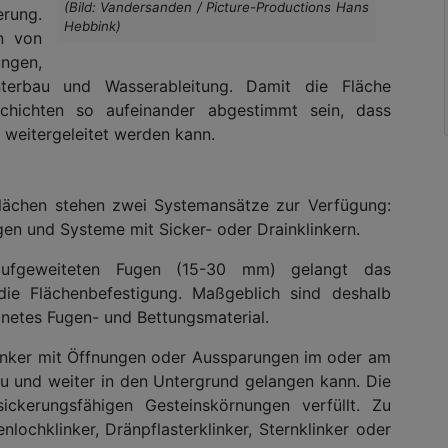
(Bild: Vandersanden / Picture-Productions Hans
rung.
Hebbink)
n von
ungen,
nterbau und Wasserableitung. Damit die Fläche
Schichten so aufeinander abgestimmt sein, dass
eitergeleitet werden kann.
rflächen stehen zwei Systemansätze zur Verfügung:
en und Systeme mit Sicker- oder Drainklinkern.
aufgeweiteten Fugen (15-30 mm) gelangt das
ie Flächenbefestigung. Maßgeblich sind deshalb
gnetes Fugen- und Bettungsmaterial.
klinker mit Öffnungen oder Aussparungen im oder am
au und weiter in den Untergrund gelangen kann. Die
ckerungsfähigen Gesteinskörnungen verfüllt. Zu
lochklinker, Dränpflasterklinker, Sternklinker oder