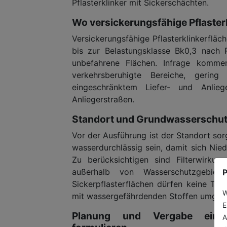
Pflasterklinker mit Sickerschächten.
Wo versickerungsfähige Pflasterk
Versickerungsfähige Pflasterklinkerfläc
bis zur Belastungsklasse Bk0,3 nach
unbefahrene Flächen. Infrage kommen 
verkehrsberuhigte Bereiche, gering 
eingeschränktem Liefer- und Anli
Anliegerstraßen.
Standort und Grundwasserschut
Vor der Ausführung ist der Standort sor
wasserdurchlässig sein, damit sich Nie
Zu berücksichtigen sind Filterwirk
außerhalb von Wasserschutzgebiet
P
Sickerpflasterflächen dürfen keine Tau
W
mit wassergefährdenden Stoffen umgegan
E
Planung und Vergabe einde
A