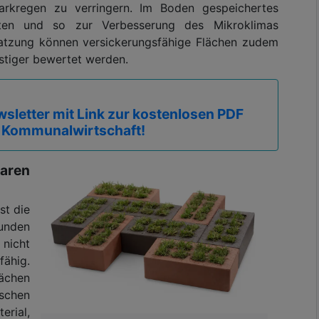
tarkregen zu verringern. Im Boden gespeichertes
sten und so zur Verbesserung des Mikroklimas
satzung können versickerungsfähige Flächen zudem
stiger bewertet werden.
sletter mit Link zur kostenlosen PDF
 Kommunalwirtschaft!
aren
st die
bunden
 nicht
ähig.
lächen
schen
rial,