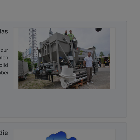
das
zur
len
ild
bei
ie