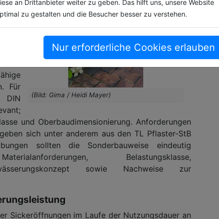
iese an Drittanbieter weiter zu geben. Das hilft uns, unsere Website
ptimal zu gestalten und die Besucher besser zu verstehen.
ollten
e und
ngen
Nur erforderliche Cookies erlauben
ähige
 FGSV-
ähige
. Für
(Bild: Gima / Heidi Mayer)
V DIN
evant;
klasse und Oberbaudimensionierung. Anforderungen
geben sich unter anderem aus den TL Pflaster-StB
bungen sollten die Sonderbauweise eindeutig
ialanforderungen, Belastungsklasse,
Entwässerungskonzept sowie Nachweise zur
kerungsleistung
er Sickeröffnungen im Laufe der Nutzungsdauer an