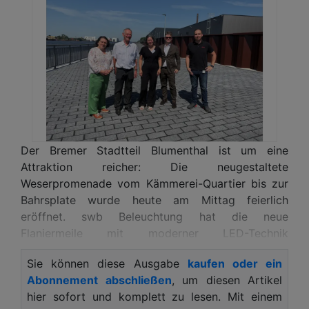
Der Bremer Stadtteil Blumenthal ist um eine
Attraktion reicher: Die neugestaltete
Weserpromenade vom Kämmerei-Quartier bis zur
Bahrsplate wurde heute am Mittag feierlich
eröffnet. swb Beleuchtung hat die neue
Flaniermeile mit moderner LED-Technik
ausgestattet und sorgt damit für mehr Sicherheit,
Sie können diese Ausgabe
kaufen oder ein
Nachhaltigkeit und Aufenthaltsqualität entlang der
Abonnement abschließen
, um diesen Artikel
Weser.
hier sofort und komplett zu lesen. Mit einem