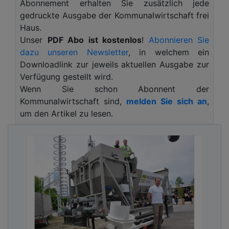
Die neue Promenade verläuft vom Kämmerei-
Abonnement erhalten Sie zusätzlich jede
Quartier über das Gelände der ehemaligen Bremer
gedruckte Ausgabe der Kommunalwirtschaft frei
Wollkämmerei bis zur Bahrsplate. Damit verbindet
Haus.
sie zentrale Orte in Blumenthal und schafft einen
Unser
PDF Abo ist kostenlos
!
Abonnieren Sie
durchgängigen Weg entlang des Weserufers bis
dazu unseren Newsletter
, in welchem ein
zur Blumenthaler Fähre. Die Anlage stärkt den
Downloadlink zur jeweils aktuellen Ausgabe zur
Stadtteil als attraktiven Ort für Erholung und
Verfügung gestellt wird.
Freizeit und wertet die Region sichtbar auf.
Wenn Sie schon Abonnent der
Kommunalwirtschaft sind,
melden Sie sich an
,
Ein zentraler Bestandteil des Projekts ist die neue
um den Artikel zu lesen.
Beleuchtung. swb Beleuchtung hat innerhalb von
etwas mehr als einem Jahr insgesamt 30 moderne
LED-Straßenleuchten installiert. Die Leuchten
erreichen einen Lichtstrom von 2.600 Lumen und
arbeiten mit einer warmweißen Lichtfarbe von
3.000 Kelvin.
Dadurch werden die Wege gleichmäßig und
blendarm ausgeleuchtet. Zugleich sinken
Energieverbrauch und Betriebskosten dauerhaft.