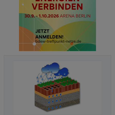
Beleuchtung nicht nur zur Sicherheit, sondern auch
zu einem schonenden Umgang mit Natur und
Umwelt bei.
Advertising
Abonnieren Sie unseren Newsletter mit
Link zur kostenlosen PDF Ausgabe der
Kommunalwirtschaft!
Bei der Eröffnung der Promenade würdigte auch
Bremens Umweltsenatorin Henrike Müller die
Bedeutung des Projekts für den Bremer Norden.
„Die neue Weserpromenade ist ein starkes Signal
für die Entwicklung in Blumenthal. Sie verbindet
Natur, Geschichte und moderne Stadtentwicklung
und schafft einen Ort, an dem sich Menschen
gerne aufhalten. Solche Projekte machen unsere
Stadt lebenswerter und zukunftsfähig“
, sagte