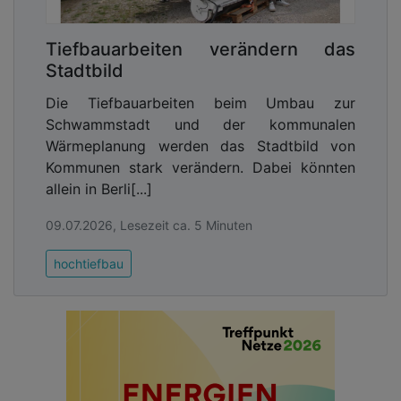
„Die Zusammenarbeit mit swb Beleuchtung lief
Tiefbauarbeiten verändern das
reibungslos und hat wirklich Spaß gemacht. Das
Stadtbild
Team hat jederzeit auf den Bauablauf reagiert und
den Fertigstellungstermin optimal eingehalten, so
Die Tiefbauarbeiten beim Umbau zur
dass wir zur Übergabe der Promenade an die
Schwammstadt und der kommunalen
Öffentlichkeit ‚das Licht anschalten‘ konnten“
, sagt
Wärmeplanung werden das Stadtbild von
Nicole Raming, Projektleiterin und Ingenieurin beim
Kommunen stark verändern. Dabei könnten
Deichverband.
„Es ist nicht selbstverständlich,
allein in Berli[...]
dass alle Projektbeteiligten das gleiche Ziel so
engagiert und lösungsorientiert verfolgen.“
09.07.2026, Lesezeit ca. 5 Minuten
Neben der technischen Qualität leistet die
hochtiefbau
Beleuchtung auch einen Beitrag zum
Umweltschutz. Die bewusst eingesetzte
warmweiße Lichtfarbe reduziert Blendungen,
verbessert die Wahrnehmung im öffentlichen Raum
und ist deutlich insektenfreundlicher, da sie
weniger blaues Licht enthält. Damit trägt die