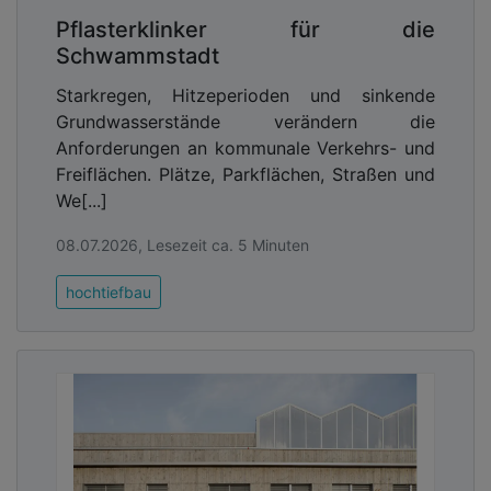
Müller.
Pflasterklinker für die
Advertising
Schwammstadt
Abonnieren Sie unseren Newsletter mit
Starkregen, Hitzeperioden und sinkende
Link zur kostenlosen PDF Ausgabe der
Grundwasserstände verändern die
Kommunalwirtschaft!
Anforderungen an kommunale Verkehrs- und
Freiflächen. Plätze, Parkflächen, Straßen und
We[...]
08.07.2026, Lesezeit ca. 5 Minuten
hochtiefbau