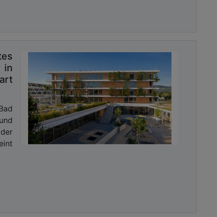
tes
 in
art
 Bad
und
der
eint