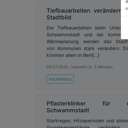
d
o
Tiefbauarbeiten verändern 
Stadtbild
Die Tiefbauarbeiten beim Umbau 
Schwammstadt und der kommuna
Wärmeplanung werden das Stadtb
von Kommunen stark verändern. Da
könnten allein in Berli[...]
09.07.2026, Lesezeit ca. 5 Minuten
hochtiefbau
Pflasterklinker für d
Schwammstadt
Starkregen, Hitzeperioden und sink
Grundwasserstände verändern 