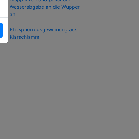
Wasserabgabe an die Wupper
an
Phosphorrückgewinnung aus
Klärschlamm