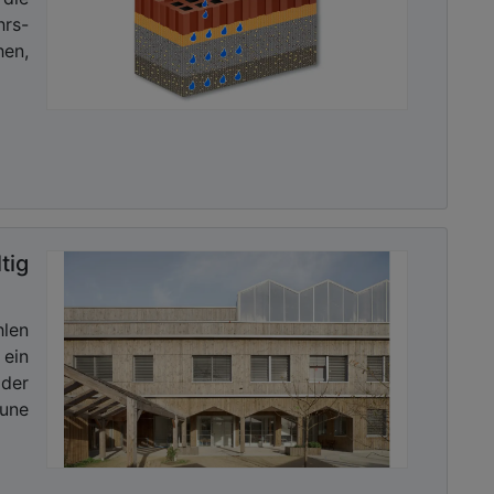
hrs-
hen,
tig
len
 ein
 der
mune