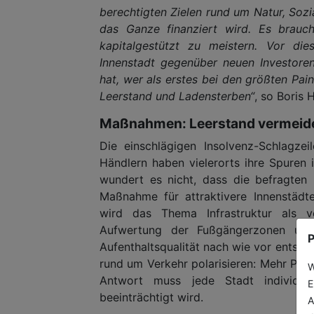
berechtigten Zielen rund um Natur, Sozi
das Ganze finanziert wird. Es braucht
kapitalgestützt zu meistern. Vor d
Innenstadt gegenüber neuen Investore
hat, wer als erstes bei den größten Pai
Leerstand und Ladensterben“
, so Boris
Maßnahmen: Leerstand vermeiden
Die einschlägigen Insolvenz-Schlagzei
Händlern haben vielerorts ihre Spuren 
wundert es nicht, dass die befragten P
Maßnahme für attraktivere Innenstädt
wird das Thema Infrastruktur als v
Aufwertung der Fußgängerzonen und 
P
Aufenthaltsqualität nach wie vor entsche
rund um Verkehr polarisieren: Mehr PKW
W
Antwort muss jede Stadt individue
E
beeinträchtigt wird.
A