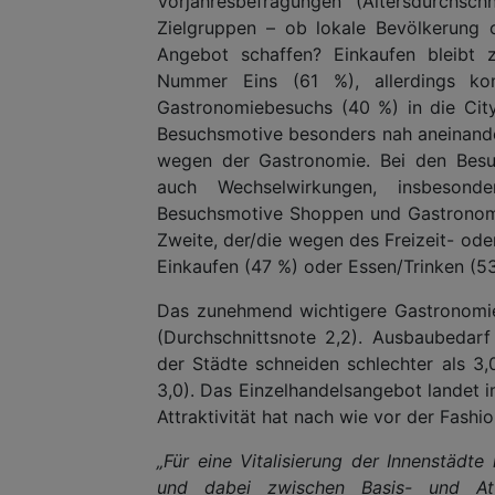
Vorjahresbefragungen (Altersdurchsch
Zielgruppen – ob lokale Bevölkerung 
Angebot schaffen? Einkaufen bleibt 
Nummer Eins (61 %), allerdings k
Gastronomiebesuchs (40 %) in die City
Besuchsmotive besonders nah aneinand
wegen der Gastronomie. Bei den Besuc
auch Wechselwirkungen, insbeson
Besuchsmotive Shoppen und Gastronomie,
Zweite, der/die wegen des Freizeit- ode
Einkaufen (47 %) oder Essen/Trinken (53
Das zunehmend wichtigere Gastronomie
(Durchschnittsnote 2,2). Ausbaubedarf
der Städte schneiden schlechter als 3
3,0). Das Einzelhandelsangebot landet i
Attraktivität hat nach wie vor der Fash
„Für eine Vitalisierung der Innenstädte
und dabei zwischen Basis- und Attra