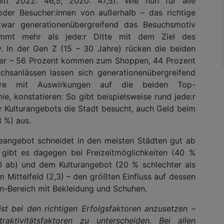
nitt 2022: 46,5; 2020: 47,5). Wie nun für alle
oder Besucher:innen von außerhalb – das richtige
zwar generationenübergreifend das Besuchsmotiv
ommt mehr als jede:r Ditte mit dem Ziel des
. In der Gen Z (15 – 30 Jahre) rücken die beiden
er – 56 Prozent kommen zum Shoppen, 44 Prozent
hsanlässen lassen sich generationenübergreifend
dere mit Auswirkungen auf die beiden Top-
 konstatieren: So gibt beispielsweise rund jede:r
r Kulturangebots die Stadt besucht, auch Geld beim
 %) aus.
angebot schneidet in den meisten Städten gut ab
 gibt es dagegen bei Freizeitmöglichkeiten (40 %
,0 ab) und dem Kulturangebot (20 % schlechter als
m Mittelfeld (2,3) – den größten Einfluss auf dessen
ion-Bereich mit Bekleidung und Schuhen.
 ist bei den richtigen Erfolgsfaktoren anzusetzen –
ktivitätsfaktoren zu unterscheiden. Bei allen