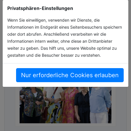
System um eine leistungsstarke und vielseitig
Privatsphären-Einstellungen
einsetzbare Akku-Motoreinheit: die neue
GU01G mit einer maximalen elektrisc[...]
Wenn Sie einwilligen, verwenden wir Dienste, die
Informationen im Endgerät eines Seitenbesuchers speichern
03.07.2026, Lesezeit ca. 2 Minuten
oder dort abrufen. Anschließend verarbeiten wir die
Informationen intern weiter, ohne diese an Drittanbieter
allgemein
weiter zu geben. Das hilft uns, unsere Website optimal zu
gestalten und die Besucher besser zu verstehen.
Nur erforderliche Cookies erlauben