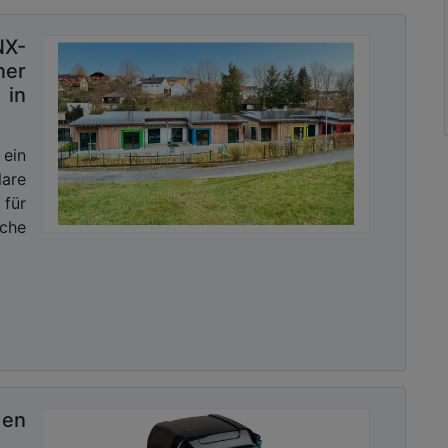
NX-
ner
 in
ein
are
 für
che
den