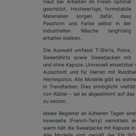
Haut bei Arbeiten im Freien optimal
geschützt. Hochwertige, formstabile
Materialien sorgen dafür, dass
Passform und Farbe selbst in der
industriellen Wäsche langfristig
erhalten bleiben.
Die Auswahl umfasst T-Shirts, Polos,
Sweatshirts sowie Sweatjacken mit
und ohne Kapuze. Universell einsetzbar s
Ausschnitt und für Herren mit Rundhal
Herrenpolos. Alle Modelle gibt es wahlw
in Trendfarben. Dies ermöglicht vielfä
von Kübler – sei es abgestimmt auf da
zu setzen.
Ideale Begleiter an kühleren Tagen sind
Innenseite (French-Terry) vermitteln
warm hält die Sweatjacke mit Kapuze in 
Alle Modelle sind gemäß der EN ISO 