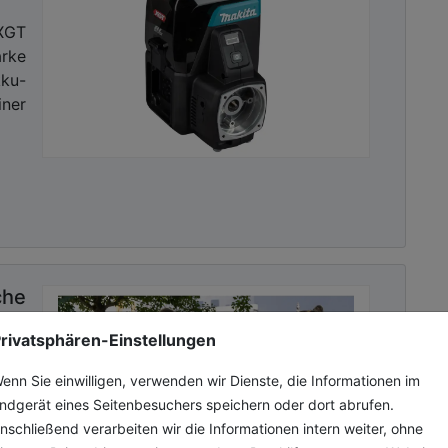
XGT
rke
ku-
iner
che
rivatsphären-Einstellungen
chen
sind
enn Sie einwilligen, verwenden wir Dienste, die Informationen im
 der
ndgerät eines Seitenbesuchers speichern oder dort abrufen.
rt?
nschließend verarbeiten wir die Informationen intern weiter, ohne