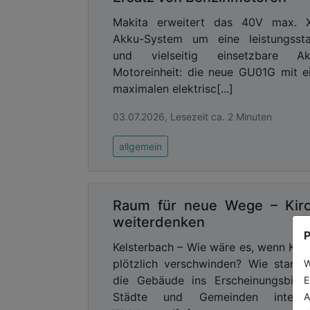
Makita erweitert das 40V max. 
Akku-System um eine leistungssta
und vielseitig einsetzbare Ak
Motoreinheit: die neue GU01G mit e
maximalen elektrisc[...]
03.07.2026, Lesezeit ca. 2 Minuten
allgemein
Raum für neue Wege – Kir
weiterdenken
P
Kelsterbach – Wie wäre es, wenn Kir
plötzlich verschwinden? Wie stark 
W
die Gebäude ins Erscheinungsbild
E
Städte und Gemeinden integrie
A