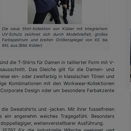
Die neue Shirt-Kollektion von Kübler mit integriertem
UV-Schutz zeichnet sich durch Modellvielfalt, großes
Farbspektrum und breiten Größenspiegel von XS bis
6XL aus.(Bild: Kübler)
ind die T-Shirts für Damen in taillierter Form mit V-
sausschnitt. Das Gleiche gilt für die Damen- und
eise ein- oder zweifarbig in klassischen Tönen und
ltige Kombinationen mit den Workwear-Kollektionen
s Corporate Design oder um besondere Farbakzente
 die Sweatshirts und -jacken. Mit ihrer fusselfreien
 sie ein angenehm weiches Tragegefühl. Besonders
doppellagiger, weitenverstellbarer Ausführung.
15797 für die industrielle Wäsche geeignet und