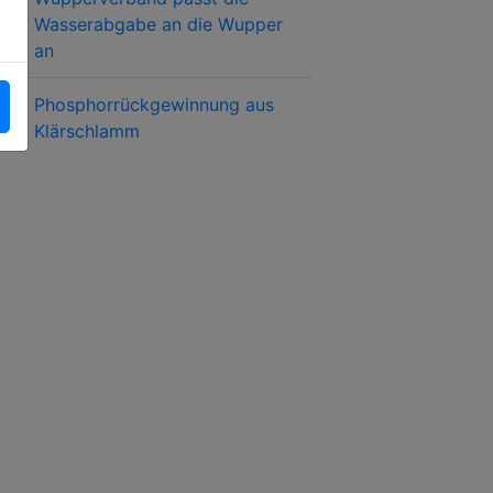
Wasserabgabe an die Wupper
an
Phosphorrückgewinnung aus
Klärschlamm