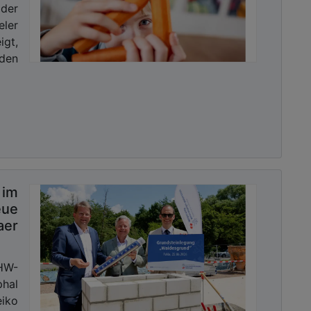
der
ler
igt,
den
im
eue
aer
HW-
phal
iko