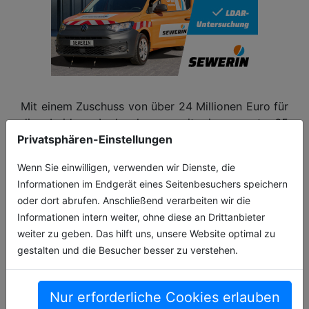
Mit einem Zuschuss von über 24 Millionen Euro für
die beiden Ladeanlagen mit insgesamt 65
Privatsphären-Einstellungen
Ladepunkten auf den Betriebshöfen in
Stuttgart‑Möhringen und Stuttgart‑Gaisburg
Wenn Sie einwilligen, verwenden wir Dienste, die
unterstützt das Land die SSB bei der Umstellung
Informationen im Endgerät eines Seitenbesuchers speichern
auf einen batterieelektrischen Fuhrpark. Für die
oder dort abrufen. Anschließend verarbeiten wir die
Beschaffung der Batteriebusse stellt das Land für
Informationen intern weiter, ohne diese an Drittanbieter
das Jahr 2025 einen Zuschuss von rund drei
weiter zu geben. Das hilft uns, unsere Website optimal zu
Millionen Euro bereit.
gestalten und die Besucher besser zu verstehen.
Nur erforderliche Cookies erlauben