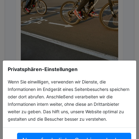
Privatsphären-Einstellungen
Schnieder: Neuer Förderaufruf für
mehr Sicherheit im Rad- und
Wenn Sie einwilligen, verwenden wir Dienste, die
Fußverkehr
Informationen im Endgerät eines Seitenbesuchers speichern
Das Bundesministerium für Verkehr (BMV) hat
oder dort abrufen. Anschließend verarbeiten wir die
den Förderaufruf „Junge Generation Fahrrad
Informationen intern weiter, ohne diese an Drittanbieter
– aktiv mobil“ veröffentlicht. Mit einem
weiter zu geben. Das hilft uns, unsere Website optimal zu
Fördervolumen von bis zu 145 Mil[...]
gestalten und die Besucher besser zu verstehen.
08.05.2026, Lesezeit ca. 2 Minuten