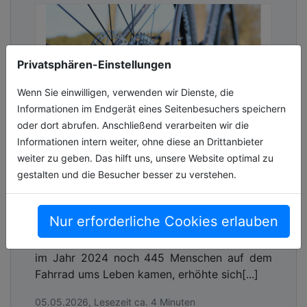
Privatsphären-Einstellungen
Wenn Sie einwilligen, verwenden wir Dienste, die
Informationen im Endgerät eines Seitenbesuchers speichern
oder dort abrufen. Anschließend verarbeiten wir die
Informationen intern weiter, ohne diese an Drittanbieter
weiter zu geben. Das hilft uns, unsere Website optimal zu
Destatis: Jedes sechste Todesopfer
gestalten und die Besucher besser zu verstehen.
fuhr Rad – DVR fordert Ausbau der
Radinfrastruktur
Nur erforderliche Cookies erlauben
Die Zahl der im Straßenverkehr getöteten
Radfahrenden ist erneut gestiegen. Nachdem
im Jahr 2024 noch 445 Menschen auf dem
Fahrrad ums Leben kamen, erhöhte sich[...]
05.05.2026, Lesezeit ca. 4 Minuten