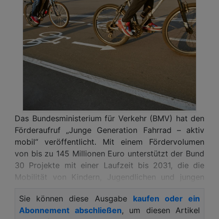
Das Bundesministerium für Verkehr (BMV) hat den
Förderaufruf „Junge Generation Fahrrad – aktiv
mobil“ veröffentlicht. Mit einem Fördervolumen
von bis zu 145 Millionen Euro unterstützt der Bund
30 Projekte mit einer Laufzeit bis 2031, die die
Mobilität von Kindern, Jugendlichen und jungen
Erwachsenen stärken und die Sicherheit im Rad-
Sie können diese Ausgabe
kaufen oder ein
und Fußverkehr verbessern.
Abonnement abschließen
, um diesen Artikel