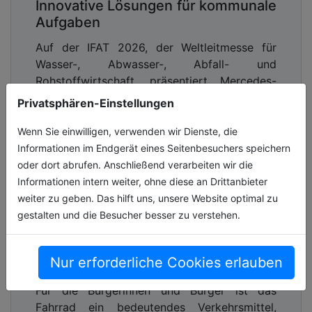
Innovative Lösungen für kommunale
Aufgaben
Auf der IFAT 2026, der Weltleitmesse für
Wasser-, Abwasser-, Abfall- und
Rohstoffwirtschaft, präsentiert Mercedes-
Benz Trucks vom 4. bis 7. Mai ein
Privatsphären-Einstellungen
umfassendes [...]
Wenn Sie einwilligen, verwenden wir Dienste, die
05.05.2026, Lesezeit ca. 9 Minuten
Informationen im Endgerät eines Seitenbesuchers speichern
oder dort abrufen. Anschließend verarbeiten wir die
verkehr
Informationen intern weiter, ohne diese an Drittanbieter
weiter zu geben. Das hilft uns, unsere Website optimal zu
gestalten und die Besucher besser zu verstehen.
Fahrrad-Monitor 2025 liefert neue
Erkenntnisse zur Radmobilität von
Nur erforderliche Cookies erlauben
Jung bis Alt
Für die Bürgerinnen und Bürger ist das
Fahrrad ein bedeutendes Verkehrsmittel,