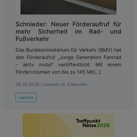
und sichere Infrastruktur zu schaffen und neue
Wege für eine aktive Mobilität zu gehen.“
Der Förderaufruf verbessert zugleich die Sicherheit
Schnieder: Neuer Förderaufruf für
im Straßenverkehr insgesamt. Sichere Wege und
mehr Sicherheit im Rad- und
attraktive Angebote tragen dazu bei, den Rad- und
Fußverkehr
Fußverkehr nachhaltig zu erhöhen und Städte
sowie Gemeinden lebenswerter zu gestalten.
Das Bundesministerium für Verkehr (BMV) hat
den Förderaufruf „Junge Generation Fahrrad
Advertising
– aktiv mobil“ veröffentlicht. Mit einem
Fördervolumen von bis zu 145 Mil[...]
Abonnieren Sie unseren Newsletter mit
Link zur kostenlosen PDF Ausgabe der
08.05.2026, Lesezeit ca. 2 Minuten
Kommunalwirtschaft!
verkehr
Zwei Förderlinien
Die Förderlinie 1 „Zukunft fährt Fahrrad“ setzt auf
einen bundesweiten Wettbewerb: Gefördert
werden innovative Projekte mit Modellcharakter,
die bis 2031 umgesetzt werden. Eine unabhängige