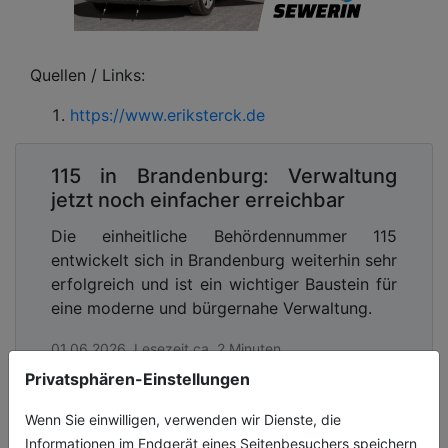
Quellen / Links:
https://www.eriksterck.de
115 in Brandenburg: Verwaltung
jetzt noch einfacher erreichbar
Die einheitliche Behördennummer 115
entwickelt sich in Brandenburg weiterhin sehr
erfolgreich und ist ein wichtiger Baustein für
eine moderne und bürgernahe Verwaltung.
01.06.2026, Lesezeit ca. 2 Minuten
Privatsphären-Einstellungen
digitales
Wenn Sie einwilligen, verwenden wir Dienste, die
Informationen im Endgerät eines Seitenbesuchers speichern