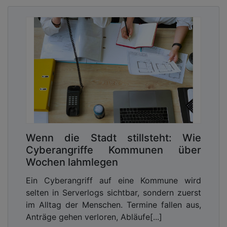
Die aktuelle Diskussion um digitale Souveränität
wird vor allem von infrastrukturellen Themen
dominiert. Warum? Infrastruktur lässt sich
vergleichen, regulieren und politisch adressieren.
Sie passt in bestehende Beschaffungslogiken,
erfüllt regulatorische Anforderungen und bietet
scheinbar klare Antworten auf komplexe
Fragestellungen. Wer den Speicherort von Daten
kontrolliert, kontrolliert die Daten selbst. Oder
nicht?
Wenn die Stadt stillsteht: Wie
Der Schein trügt. Selbst, wenn Informationen in
Cyberangriffe Kommunen über
europäischen Rechenzentren gespeichert werden,
Wochen lahmlegen
können nicht-europäische Gesetze oder
Plattformarchitekturen dazu führen, dass Dritte
Ein Cyberangriff auf eine Kommune wird
Zugriff erhalten oder Daten in übergeordnete
selten in Serverlogs sichtbar, sondern zuerst
Systeme eingebunden werden. Deswegen kann
im Alltag der Menschen. Termine fallen aus,
Anton Carniaux den Schutz europäischer
Anträge gehen verloren, Abläufe[...]