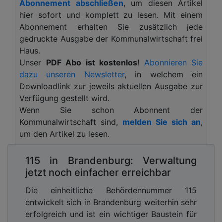
Abonnement abschließen
, um diesen Artikel
does not stay in Europe.
hier sofort und komplett zu lesen. Mit einem
Erste systematische Warnungen dazu sprachen
Abonnement erhalten Sie zusätzlich jede
Politik, Forschung und Thinktanks bereits während
gedruckte Ausgabe der Kommunalwirtschaft frei
der 2010er Jahre aus. Die Diskussion fand neben
Haus.
den gesellschafts- und gesundheitspolitischen
Unser
PDF Abo ist kostenlos
!
Abonnieren Sie
Krisen jedoch schlicht keinen Platz in der
dazu unseren Newsletter
, in welchem ein
Öffentlichkeit. Gerade, als sich ein zartes Gefühl
Downloadlink zur jeweils aktuellen Ausgabe zur
von Normalität und Aufschwung einstellte, kam der
Verfügung gestellt wird.
Krieg nach Europa und Trump ins Weiße Haus. Und
Wenn Sie schon Abonnent der
einst verlässliche Partnerschaften waren es
Kommunalwirtschaft sind,
melden Sie sich an
,
plötzlich nicht mehr.
um den Artikel zu lesen.
Als der Chefankläger des Internationalen
115 in Brandenburg: Verwaltung
Strafgerichtshofs kurzfristig keinen Zugriff mehr
jetzt noch einfacher erreichbar
auf seine E-Mails hatte, nachdem die US-
Administration Sanktionen gegen das Gericht
Die einheitliche Behördennummer 115
verhängt hatte, wuchsen die Unruhe und die
entwickelt sich in Brandenburg weiterhin sehr
Unsicherheit: Werden vielleicht nicht nur Daten
erfolgreich und ist ein wichtiger Baustein für