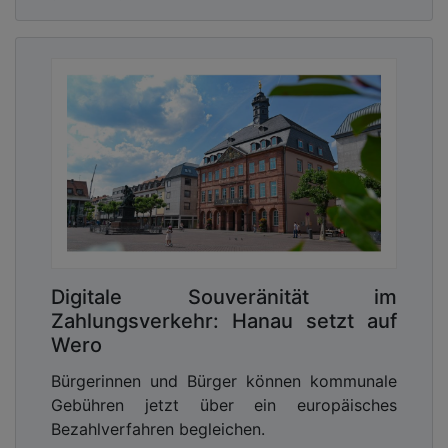
gebunden sind, desto schwieriger wird ein späterer
Wechsel.
5. Transparenz über Datenflüsse
Eine souveräne Architektur zeichnet sich vor allem
dadurch aus, dass Datenflüsse klar nachvollziehbar
sind – technisch wie rechtlich. Nur so lässt sich
beurteilen, ob Anforderungen an Datenschutz und
Souveränität tatsächlich erfüllt werden. Diese
Prinzipien zeigen: Digitale Souveränität entsteht
nicht allein durch Infrastrukturentscheidungen,
sondern durch eine bewusste Gestaltung der
Digitale Souveränität im
Datenarchitektur im Hintergrund der
Zahlungsverkehr: Hanau setzt auf
Kommunikation. Die zentrale Herausforderung liegt
Wero
weniger darin, neue Plattformen einzuführen –
sondern bestehende Kommunikationslösungen so
Bürgerinnen und Bürger können kommunale
zu ergänzen, dass die Kontrolle über sensible
Gebühren jetzt über ein europäisches
Daten erhalten bleibt.
Bezahlverfahren begleichen.