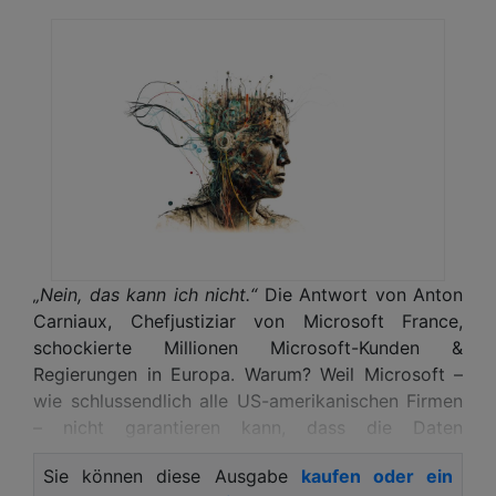
„Nein, das kann ich nicht.“
Die Antwort von Anton
Carniaux, Chefjustiziar von Microsoft France,
schockierte Millionen Microsoft-Kunden &
Regierungen in Europa. Warum? Weil Microsoft –
wie schlussendlich alle US-amerikanischen Firmen
– nicht garantieren kann, dass die Daten
europäischer Kunden vor der Weitergabe an US-
Sie können diese Ausgabe
kaufen oder ein
Behörden geschützt sind. What happens in Europe