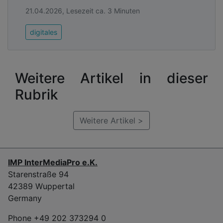
21.04.2026, Lesezeit ca. 3 Minuten
digitales
Weitere Artikel in dieser
Rubrik
Weitere Artikel >
IMP InterMediaPro e.K.
Ein Lösungsansatz
Starenstraße 94
42389 Wuppertal
Die pragmatische Idee ist, bestehende Systeme
Germany
weiterhin zu nutzen (etwa für Chat, Meetings oder
Telefonie), gleichzeitig jedoch die sensiblen
Phone +49 202 373294 0
Kommunikationsdaten im eigenen Einflussbereich