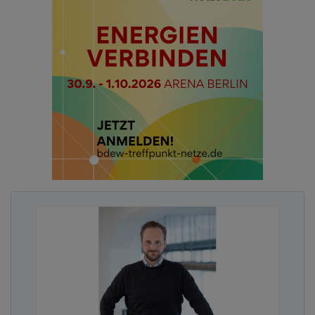
Abhängigkeiten zwischen Abteilungen oder
externen Partnern. Für die öffentliche Hand kann
dies besonders sensibel sein. Aus diesen Daten
lassen sich beispielsweise Rückschlüsse ableiten
zu internen Verantwortungsstrukturen und
Eskalationsketten, zu Betriebsprozessen in
kritischen Infrastrukturen, zur Notfall- und
Krisenkommunikation oder zur Zusammenarbeit
mit Dienstleistern und anderen Behörden.