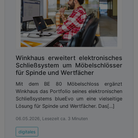
Zwangsläufig stellt sich die Frage, wie
Organisationen ihre Kommunikation souverän
gestalten können. Der radikale Ansatz –
vollständig auf etablierte Plattformen zu
verzichten – ist in der Praxis für die meisten
kommunalen Unternehmen keine realistische
Option. Zu stark sind bestehende Prozesse,
Integrationen und Nutzergewohnheiten
Winkhaus erweitert elektronisches
gewachsen.
Schließsystem um Möbelschlösser
für Spinde und Wertfächer
Praktikabler ist der Perspektivwechsel. Nicht die
Mit dem BE 80 Möbelschloss ergänzt
Plattform sollte im Zentrum stehen, sondern die
Winkhaus das Portfolio seines elektronischen
Frage, wo Daten entstehen, wo sie gespeichert
Schließsystems blueEvo um eine vielseitige
werden und wer dauerhaft die Hoheit darüber
Lösung für Spinde und Wertfächer. Das[...]
behält. Daraus lassen sich folgende Prinzipien
ableiten:
06.05.2026, Lesezeit ca. 3 Minuten
1. Trennung von Plattform und Datenhaltung
digitales
Kommunikationsplattformen sollten nicht