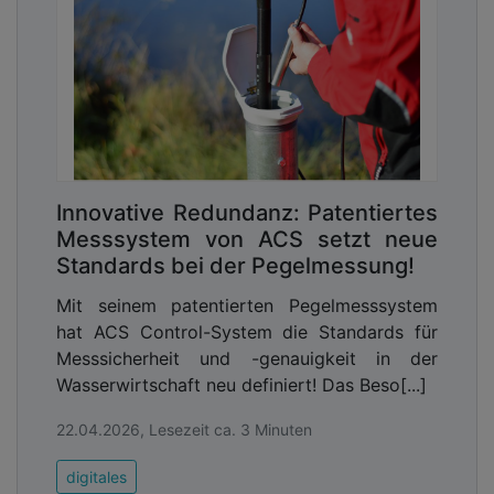
Innovative Redundanz: Patentiertes
3. Integration statt Migration
Messsystem von ACS setzt neue
Statt Daten in Plattformökosysteme zu verlagern,
Standards bei der Pegelmessung!
sollten bestehende Systeme angebunden werden.
Mit seinem patentierten Pegelmesssystem
Ziel ist es, Kommunikationsprozesse zu
hat ACS Control-System die Standards für
unterstützen, ohne die Datenbasis aus der eigenen
Messsicherheit und -genauigkeit in der
Kontrolle herauszulösen.
Wasserwirtschaft neu definiert! Das Beso[...]
4. Vermeidung struktureller Abhängigkeiten
22.04.2026, Lesezeit ca. 3 Minuten
Vendor Lock-in entsteht nicht nur durch Software,
sondern vor allem durch Daten. Je stärker
digitales
Kommunikationsdaten in proprietären Systemen