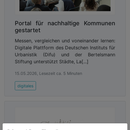
wahrgenommen werden, aber weit über die
eigentlichen Inhalte hinausgehen.
Jeder Anruf, jede Nachricht und jede Interaktion ist
Portal für nachhaltige Kommunen
wie ein bunter Briefumschlag: Man muss nicht
gestartet
wissen, was darinsteht, um ein detailliertes Bild der
Messen, vergleichen und voneinander lernen:
Beziehungen, Abläufe und Entscheidungsstrukturen
Digitale Plattform des Deutschen Instituts für
in Firmen und Verwaltungen zu malen – dazu
Urbanistik (Difu) und der Bertelsmann
braucht man nur die Farben der Umschläge. Denn
Stiftung unterstützt Städte, La[...]
während Inhalte zunehmend verschlüsselt und
geschützt werden, bleiben Kommunikations- und
15.05.2026, Lesezeit ca. 5 Minuten
Metadaten in vielen Systemen sichtbar und
auswertbar. Wer wann wie lange mit wem und wie
digitales
häufig kommuniziert, lässt sich technisch
vergleichsweise einfacher systematisch und
automatisiert auswerten als konkrete Inhalte.
Zu diesen unscheinbaren Daten gehören
Kontaktdaten und Verzeichnisse: Wer ist
erreichbar? Wer gehört zu welcher