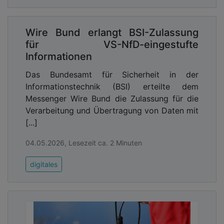
zwangsläufig auch die primäre Datenquelle sein.
Insbesondere Kontakt- und Organisationsdaten
sollten in bestehenden, unternehmenseigenen
Wire Bund erlangt BSI-Zulassung
Systemen verbleiben – etwa in
für VS-NfD-eingestufte
Verzeichnisdiensten, CRM- oder ERP-Systemen.
Informationen
2. Kontrolle über Kommunikations- und
Das Bundesamt für Sicherheit in der
Metadaten
Informationstechnik (BSI) erteilte dem
Organisationen müssen nachvollziehen und steuern
Messenger Wire Bund die Zulassung für die
können, welche Daten entstehen, wo sie
Verarbeitung und Übertragung von Daten mit
verarbeitet werden und wer darauf zugreifen kann.
[...]
Das betrifft nicht nur Inhalte, sondern
04.05.2026, Lesezeit ca. 2 Minuten
insbesondere strukturierende Metadaten.
digitales