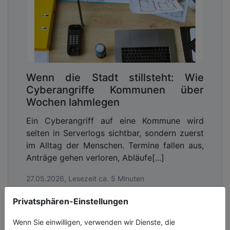
Wenn die Stadt stillsteht: Wie
Cyberangriffe Kommunen über
Wochen lahmlegen
Ein Cyberangriff auf eine Kommune wird
selten in Serverlogs sichtbar, sondern zuerst
im Alltag der Menschen. Termine fallen aus,
Anträge gehen verloren, Abläufe[...]
27.05.2026, Lesezeit ca. 5 Minuten
digitales
Privatsphären-Einstellungen
Wenn Sie einwilligen, verwenden wir Dienste, die