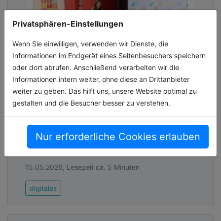
Privatsphären-Einstellungen
Wenn Sie einwilligen, verwenden wir Dienste, die
Informationen im Endgerät eines Seitenbesuchers speichern
oder dort abrufen. Anschließend verarbeiten wir die
Informationen intern weiter, ohne diese an Drittanbieter
Portal für nachhaltige Kommunen
weiter zu geben. Das hilft uns, unsere Website optimal zu
gestartet
gestalten und die Besucher besser zu verstehen.
Messen, vergleichen und voneinander lernen:
Digitale Plattform des Deutschen Instituts für
Urbanistik (Difu) und der Bertelsmann
Nur erforderliche Cookies erlauben
Stiftung unterstützt Städte, La[...]
15.05.2026, Lesezeit ca. 5 Minuten
digitales