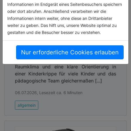
Informationen im Endgerät eines Seitenbesuchers speichern
oder dort abrufen. Anschließend verarbeiten wir die
Informationen intern weiter, ohne diese an Drittanbieter
weiter zu geben. Das hilft uns, unsere Website optimal zu
Smarte und funktionale KNX-
gestalten und die Besucher besser zu verstehen.
Gebäudesteuerung in einer
städtischen Kinderkrippe in
Eschenbach (Oberpfalz)
Nur erforderliche Cookies erlauben
Wie lassen sich Sicherheit, ein angenehmes
Raumklima und eine klare Orientierung in
einer Kinderkrippe für viele Kinder und das
pädagogische Team gleichermaßen [...]
06.07.2026, Lesezeit ca. 6 Minuten
allgemein