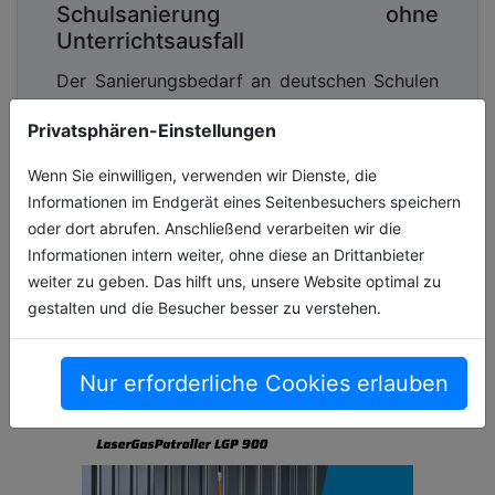
Schulsanierung ohne
Unterrichtsausfall
Der Sanierungsbedarf an deutschen Schulen
ist hoch. Laut KfW-Kommunalpanel 2026
Privatsphären-Einstellungen
plant deshalb jede zweite Kommune im
laufenden Jahr Mittel aus dem
Wenn Sie einwilligen, verwenden wir Dienste, die
Sondervermöge[...]
Informationen im Endgerät eines Seitenbesuchers speichern
oder dort abrufen. Anschließend verarbeiten wir die
06.07.2026, Lesezeit ca. 3 Minuten
Informationen intern weiter, ohne diese an Drittanbieter
allgemein
weiter zu geben. Das hilft uns, unsere Website optimal zu
gestalten und die Besucher besser zu verstehen.
Nur erforderliche Cookies erlauben