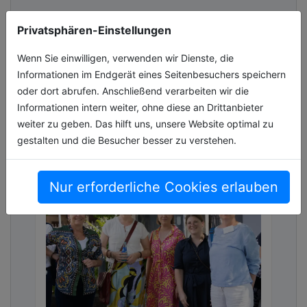
Makita erweitert das 40V max. XGT Akku-
Privatsphären-Einstellungen
System um eine leistungsstarke und vielseitig
einsetzbare Akku-Motoreinheit: die neue
Wenn Sie einwilligen, verwenden wir Dienste, die
GU01G mit einer maximalen elektrisc[...]
Informationen im Endgerät eines Seitenbesuchers speichern
oder dort abrufen. Anschließend verarbeiten wir die
03.07.2026, Lesezeit ca. 2 Minuten
Informationen intern weiter, ohne diese an Drittanbieter
allgemein
weiter zu geben. Das hilft uns, unsere Website optimal zu
gestalten und die Besucher besser zu verstehen.
Nur erforderliche Cookies erlauben