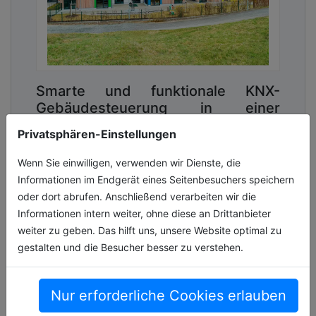
Smarte und funktionale KNX-
Gebäudesteuerung in einer
städtischen Kinderkrippe in
Privatsphären-Einstellungen
Eschenbach (Oberpfalz)
Wenn Sie einwilligen, verwenden wir Dienste, die
Wie lassen sich Sicherheit, ein angenehmes
Informationen im Endgerät eines Seitenbesuchers speichern
Raumklima und eine klare Orientierung in
oder dort abrufen. Anschließend verarbeiten wir die
einer Kinderkrippe für viele Kinder und das
Informationen intern weiter, ohne diese an Drittanbieter
pädagogische Team gleichermaßen [...]
weiter zu geben. Das hilft uns, unsere Website optimal zu
06.07.2026, Lesezeit ca. 6 Minuten
gestalten und die Besucher besser zu verstehen.
allgemein
Nur erforderliche Cookies erlauben