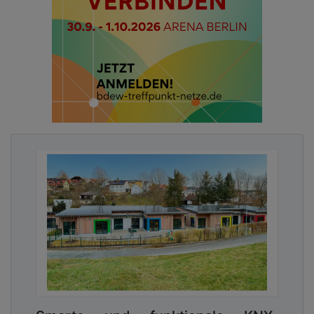
immer mehr Städte eigene HAPs entwickelt. Bei
der Umsetzung der Maßnahmen stehen wir in
Deutschland jedoch noch am Anfang“
, so Moritz
Ochsmann.
„Oft ist für die Hitzeaktionsplanung
einer Großstadt nur eine Person vor Ort zuständig.
Neben ausreichend personellen Ressourcen ist für
Kommunen auch das Wissen aus
Erfahrungsaustausch und Praxisbeispielen
wertvoll. Dieses ist nun gebündelt in der neuen
Publikation zu finden.“
Weitere zentrale Elemente der Studie sind eine
systematische qualitative Auswertung der bis Ende
2024 veröffentlichten HAPs deutscher Kommunen
sowie der Blick auf die Praxis im Nachbarland
Frankreich, das bereits seit zwanzig Jahren über
eine etablierte nationale Hitzeaktionsplanung
verfügt. Die Erkenntnisse aus Frankreich zeigen
bewährte Strategien, Warnsysteme und