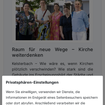
Raum für neue Wege – Kirche
weiterdenken
Kelsterbach – Wie wäre es, wenn Kirchen
plötzlich verschwinden? Wie stark sind die
Gebäude ins Erscheinungsbild der Städte und
Gemeinden integriert? Welche sozi[...]
Privatsphären-Einstellungen
02.07.2026, Lesezeit ca. 3 Minuten
Wenn Sie einwilligen, verwenden wir Dienste, die
Informationen im Endgerät eines Seitenbesuchers speichern
allgemein
oder dort abrufen. Anschließend verarbeiten wir die