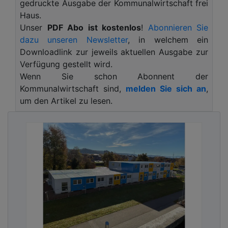
gedruckte Ausgabe der Kommunalwirtschaft frei
Handlungsempfehlungen für die Entwicklung
Haus.
wirkungsvoller Hitzeaktionspläne (HAPs).
Unser
PDF Abo ist kostenlos
!
Abonnieren Sie
„Hitzeaktionspläne sind die Basis für eine effektive
dazu unseren Newsletter
, in welchem ein
Hitzevorsorge in Kommunen“
, betont Dr. Moritz
Downloadlink zur jeweils aktuellen Ausgabe zur
Ochsmann, Projektleiter am Difu und Autor der
Verfügung gestellt wird.
Studie.
„Die Pläne helfen Kommunen, Vorsorge und
Wenn Sie schon Abonnent der
Akuthilfe zu koordinieren, sie fördern
Kommunalwirtschaft sind,
melden Sie sich an
,
ressortübergreifende Zusammenarbeit und helfen
um den Artikel zu lesen.
dabei, gesundheitliche Auswirkungen von
Hitzewellen abzumildern.“
Die Veröffentlichung des Difu entstand im Rahmen
des Forschungsprojekts „Plan°C“, das vom
Bundesumweltministerium im Zusammenhang mit
der Deutschen Anpassungsstrategie an den
Klimawandel (DAS) gefördert wurde. In dem
Verbundvorhaben erarbeitete das Difu gemeinsam
mit den Städten Düsseldorf und Karlsruhe, wie die
Handlungsempfehlungen von Bund und Ländern