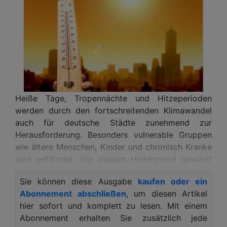
Heiße Tage, Tropennächte und Hitzeperioden
werden durch den fortschreitenden Klimawandel
auch für deutsche Städte zunehmend zur
Herausforderung. Besonders vulnerable Gruppen
wie ältere Menschen, Kinder und chronisch Kranke
sind gefährdet. Vor diesem Hintergrund gewinnt
die Hitzevorsorge in Kommunen zunehmend an
Sie können diese Ausgabe
kaufen oder ein
Bedeutung. Mit der neuen Publikation
Abonnement abschließen
, um diesen Artikel
„Hitzeaktionspläne in der kommunalen Praxis“ gibt
hier sofort und komplett zu lesen. Mit einem
das Deutsche Institut für Urbanistik (Difu) Städten
Abonnement erhalten Sie zusätzlich jede
und Gemeinden praxisorientierte