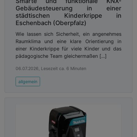
Smarte und funktionale KNX-
Maßnahmen im Umgang mit Hitzewellen, die auch
Gebäudesteuerung in einer
zum Schutz der Bevölkerung in Deutschland
städtischen Kinderkrippe in
beitragen können. Besonders hilfreich ist für
Eschenbach (Oberpfalz)
Kommunen der „HAP-Kalender“, ein Jahresplaner
zur Hitzeaktionsplanung, der zusammen mit der
Wie lassen sich Sicherheit, ein angenehmes
Publikation erstmals zur Verfügung steht. Der
Raumklima und eine klare Orientierung in
Planer wurde nach französischem Vorbild
einer Kinderkrippe für viele Kinder und das
entworfen, orientiert sich jedoch an den
pädagogische Team gleichermaßen [...]
Verwaltungsabläufen deutscher Kommunen und
bietet Orientierung bei der zeitlichen Planung von
06.07.2026, Lesezeit ca. 6 Minuten
Maßnahmen – von der Sensibilisierung der
allgemein
Bevölkerung über Fortbildungsangebote für
Pflegekräfte bis hin zur Bewertung und
Weiterentwicklung bestehender
Hitzeschutzmaßnahmen.
Advertising
Abonnieren Sie unseren Newsletter mit
Link zur kostenlosen PDF Ausgabe der