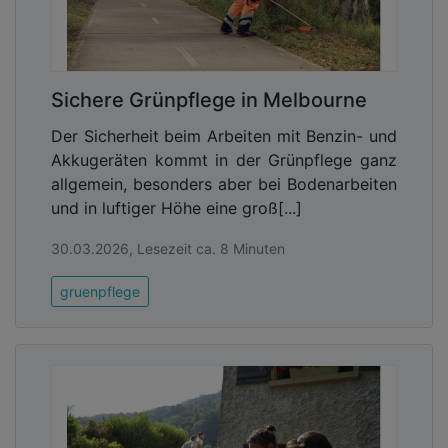
Bei Liléo Jardins in Frankreich werden daher
voraussichtlich bald auch die restlichen
Sichere Grünpflege in Melbourne
Benzingeräte im Maschinenpark durch leise,
vibrationsarme und abgaslose Akkugeräte ersetzt
Der Sicherheit beim Arbeiten mit Benzin- und
worden sein. Der Landschaftsgärtner Julien
Akkugeräten kommt in der Grünpflege ganz
Loquatelli zeigt sich zuversichtlich, dass sein
allgemein, besonders aber bei Bodenarbeiten
Firmenchef Julien Ferraris einen richtigen Schritt
und in luftiger Höhe eine groß[...]
unternommen hat:
„Ohne Zweifel ist
30.03.2026, Lesezeit ca. 8 Minuten
Akkutechnologie die Zukunft. Wir gehen nicht mehr
zurück.“
gruenpflege
Akkugeräte und STIHL connected
Viele Landschaftsgärtner, Kommunal- und
Forstbetriebe kennen und nutzen bereits ein
digitales Flottenmanagement, um ihren Fuhr- und
Maschinenpark systematisch zu organisieren.
Telematik-Anwendungen übermitteln dabei genaue