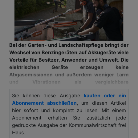
Bei der Garten- und Landschaftspflege bringt der
Wechsel von Benzingeräten auf Akkugeräte viele
Vorteile für Besitzer, Anwender und Umwelt. Die
elektrischen Geräte erzeugen keine
Abgasemissionen und außerdem weniger Lärm
und Vibrationen als vergleichbare
Benzinmodelle. Zudem arbeiten Akkugeräte
Sie können diese Ausgabe
kaufen oder ein
langfristig gesehen kostengünstiger als solche
Abonnement abschließen
, um diesen Artikel
mit Benzinmotoren. Daher zählen immer mehr
hier sofort und komplett zu lesen. Mit einem
Dienstleister und Kommunalbetriebe auf diese
Abonnement erhalten Sie zusätzlich jede
kraftvolle und nachhaltige Pflegetechnik.
gedruckte Ausgabe der Kommunalwirtschaft frei
Wenn der Franzose Julien Ferraris seinen aktuellen
Haus.