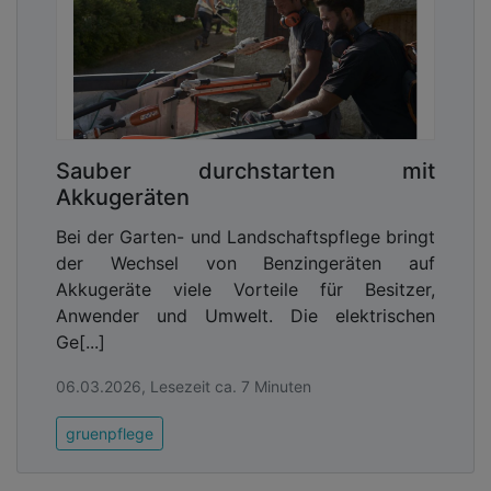
Informationen über die Standorte und
Betriebszustände ihrer Maschinen und Fahrzeuge,
über erbrachte Arbeitsstunden, anstehende
Wartungstermine und vieles mehr. Diese
Informationen sind überall abrufbar, vom
Firmenrechner des Fuhrparkleiters genauso wie
Sauber durchstarten mit
vom Smartphone oder Tablet des Anwenders oder
Akkugeräten
Vorarbeiters. Die Systematik STIHL connected
überträgt ein solches Flottenmanagement in die
Bei der Garten- und Landschaftspflege bringt
Welt der kleineren Maschinen und Geräte –
der Wechsel von Benzingeräten auf
darunter auch sämtliche Akkugeräte von STIHL.
Akkugeräte viele Vorteile für Besitzer,
Anwender und Umwelt. Die elektrischen
Ge[...]
06.03.2026, Lesezeit ca. 7 Minuten
gruenpflege