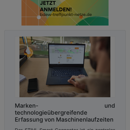
Weniger Lärm, keine Vibrationen, keine Abgase – und
die Geräte heizen sich nicht so auf. Das sind wichtige
Vorteile, die die Umstellung auf Akku-Geräte für Julien
Ferraris von Liléo Jardins leicht machten. Die leisen
Geräte von STIHL wie Freischneider, Hoc hentaster
oder Heckenschere spielen vor allem bei der Pflege
privater Gärten oder Grünanlagen ihre Vorteile aus, da
sie dank geringer Geräuschemissionen kaum störend
wirken. (Bild: STIHL)
Neben dem einfachen und gefahrlosen
Energiemanagement sowie den Synergieeffekten
Marken- und
für den Arbeits- und Gesundheitsschutz bringt der
technologieübergreifende
Umstieg von Benzin- auf Akkugeräte auch
Erfassung von Maschinenlaufzeiten
wirtschaftliche Vorteile.
„Ich habe schon vor dem