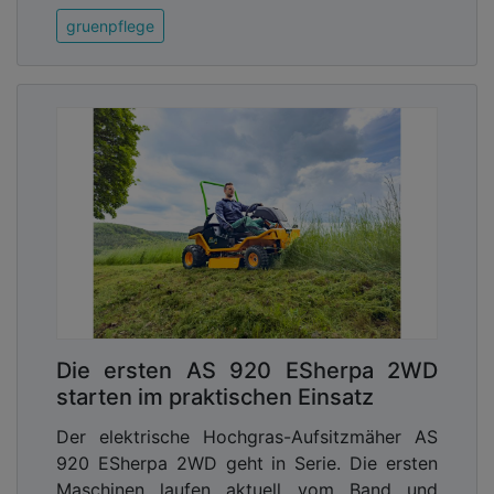
gruenpflege
Einfaches Energiemanagement
Den Pflegeprofis von Liléo Jardins aus Frankreich
brachte die Umrüstung auf Akkutechnik auch
Die ersten AS 920 ESherpa 2WD
wesentliche Vorteile im Energiemanagement,
starten im praktischen Einsatz
erklärt der Landschaftsgärtner Julien Loquatelli:
„Die Vorteile von akkubetriebenen Elektrogeräten
Der elektrische Hochgras-Aufsitzmäher AS
im Vergleich zu Masch inen mit
920 ESherpa 2WD geht in Serie. Die ersten
Verbrennungsmotoren bestehen darin, dass wir
Maschinen laufen aktuell vom Band und