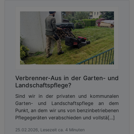
An welchem Einsatzort werden die
betriebseigenen Heckenscheren, Freischneider
oder Blasgeräte gerade verwendet? Wie werden
sie dabei beansprucht? Wann sind
Verbrenner-Aus in der Garten- und
Wartungstermine oder ein Gerätetausch fällig?
Landschaftspflege?
Aktuelle und detaillierte Informationen darüber
Sind wir in der privaten und kommunalen
liefert das System STIHL connected. Zentrales
Garten- und Landschaftspflege an dem
Element ist dabei der STIHL Smart Connector – ein
Punkt, an dem wir uns von benzinbetriebenen
knapp fünf Zentimeter großes Bauteil, das
Pflegegeräten verabschieden und vollstä[...]
dauerhaft in oder auf der Maschine befestigt ist. Er
erfasst die Betriebszustände und sendet diese
25.02.2026, Lesezeit ca. 4 Minuten
Daten am Einsatzort via Bluetooth-Technologie an