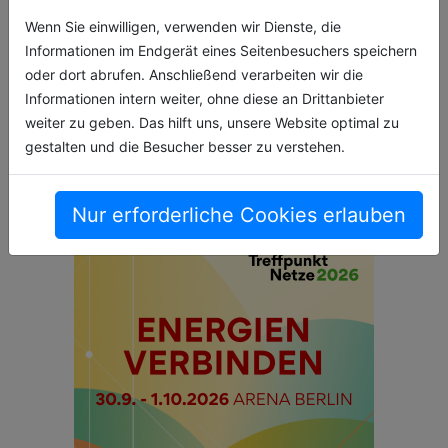
Neu im Bosch Professional 18V System: Zwei
Wenn Sie einwilligen, verwenden wir Dienste, die
Schnittbreiten (20/32 mm) für effizienteres
Informationen im Endgerät eines Seitenbesuchers speichern
Schneiden dickerer Äste DC53-Stahlklinge
oder dort abrufen. Anschließend verarbeiten wir die
überlegene Härte und Korrosi[...]
Informationen intern weiter, ohne diese an Drittanbieter
weiter zu geben. Das hilft uns, unsere Website optimal zu
27.04.2026, Lesezeit ca. 3 Minuten
gestalten und die Besucher besser zu verstehen.
gruenpflege
Nur erforderliche Cookies erlauben