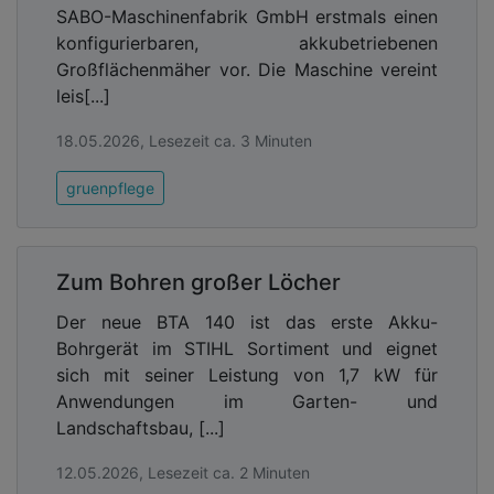
SABO-Maschinenfabrik GmbH erstmals einen
Rücken getragenen Akkus handhaben. Das beugt
konfigurierbaren, akkubetriebenen
Rückenbeschwerden vor, zudem wird so die
Großflächenmäher vor. Die Maschine vereint
Gefahr von Arbeitsunfällen – und somit
leis[...]
Personalausfall – aufgrund von Ermüdung
verringert. Weil in den Elektromotoren der
18.05.2026, Lesezeit ca. 3 Minuten
Akkugeräte lediglich rotierende und keine
oszillierenden Bewegungen entstehen, erzeugen
gruenpflege
die Maschinen auch deutlich weniger
unangenehme und gesundheitsschädigende Hand-
Arm-Vibrationen. Dass Akkugeräte darüber hinaus
Zum Bohren großer Löcher
vielfach geringere Betriebsgeräusche als
Benzingeräte und keine schädlichen Abgase
Der neue BTA 140 ist das erste Akku-
erzeugen, ist ein großer Gewinn für Anwender und
Bohrgerät im STIHL Sortiment und eignet
Umwelt.
sich mit seiner Leistung von 1,7 kW für
Anwendungen im Garten- und
Landschaftsbau, [...]
12.05.2026, Lesezeit ca. 2 Minuten