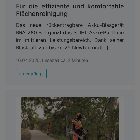
Einsätze in der Landschafts-, Garten- und
Für die effiziente und komfortable
Baumpflege sowie für kommunale Arbeiten. Sie
Flächenreinigung
sind vollständig kompatibel mit allen
Das neue rückentragbare Akku-Blasgerät
Einsteckakkus aus dem STIHL AP-System sowie
BRA 280 B ergänzt das STIHL Akku-Portfolio
mit den Gürteltaschen- und Rückentrageakkus des
im mittleren Leistungsbereich. Dank seiner
Herstellers.
Blaskraft von bis zu 26 Newton und[...]
16.04.2026, Lesezeit ca. 2 Minuten
gruenpflege