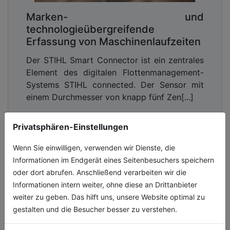
Marken- und
technologieübergreifende
Erfassung von Maschinenlaufzeiten
Der STIHL Smart Connector ist ein zentrales
Element des digitalen Flottenmanagement-
Systems STIHL connected. Der Sensor mit
einem Durchmesser von knapp fünf Zen[...]
24.04.2026, Lesezeit ca. 3 Minuten
Privatsphären-Einstellungen
gruenpflege
Wenn Sie einwilligen, verwenden wir Dienste, die
Informationen im Endgerät eines Seitenbesuchers speichern
oder dort abrufen. Anschließend verarbeiten wir die
Informationen intern weiter, ohne diese an Drittanbieter
weiter zu geben. Das hilft uns, unsere Website optimal zu
gestalten und die Besucher besser zu verstehen.