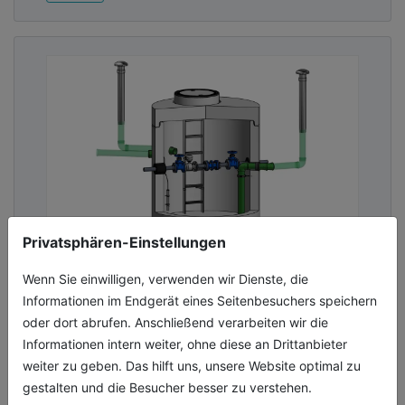
Privatsphären-Einstellungen
Präzise Technik für sichere
Wenn Sie einwilligen, verwenden wir Dienste, die
Versorgung
Informationen im Endgerät eines Seitenbesuchers speichern
oder dort abrufen. Anschließend verarbeiten wir die
Der neue Mengenmessschacht VodaCheck
Informationen intern weiter, ohne diese an Drittanbieter
von Mall wurde speziell für den Einsatz in
weiter zu geben. Das hilft uns, unsere Website optimal zu
kommunalen und industriellen
gestalten und die Besucher besser zu verstehen.
Trinkwassernetzen mit Durchflussleistungen