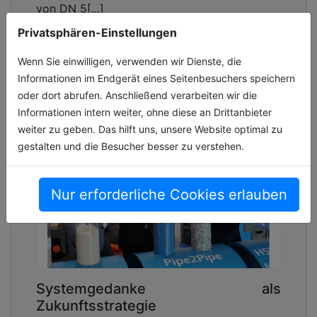
von DN 5[...]
Privatsphären-Einstellungen
14.07.2026, Lesezeit ca. 1 Minute
Wenn Sie einwilligen, verwenden wir Dienste, die
wasser
Informationen im Endgerät eines Seitenbesuchers speichern
oder dort abrufen. Anschließend verarbeiten wir die
Informationen intern weiter, ohne diese an Drittanbieter
weiter zu geben. Das hilft uns, unsere Website optimal zu
gestalten und die Besucher besser zu verstehen.
Nur erforderliche Cookies erlauben
Systemgedanke als
Zukunftsstrategie