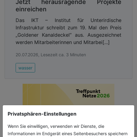
Jetzt herausragende Projekte
einreichen
Das IKT – Institut für Unterirdische
Infrastruktur schreibt zum 19. Mal den Preis
„Goldener Kanaldeckel“ aus. Ausgezeichnet
werden Mitarbeiterinnen und Mitarbei[...]
20.07.2026, Lesezeit ca. 3 Minuten
wasser
Privatsphären-Einstellungen
Wenn Sie einwilligen, verwenden wir Dienste, die
Informationen im Endgerät eines Seitenbesuchers speichern