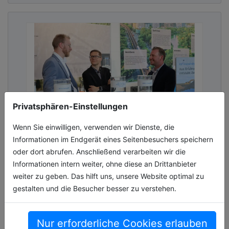
Privatsphären-Einstellungen
Wenn Sie einwilligen, verwenden wir Dienste, die
Informationen im Endgerät eines Seitenbesuchers speichern
Systemgedanke als
oder dort abrufen. Anschließend verarbeiten wir die
Zukunftsstrategie
Informationen intern weiter, ohne diese an Drittanbieter
Seit Jahrzehnten prägt Funke Kunststoffe den
weiter zu geben. Das hilft uns, unsere Website optimal zu
Kanalbau mit innovativen und nachhaltigen
gestalten und die Besucher besser zu verstehen.
Systemlösungen. Dabei zählt das HS®-
Kanalrohrsystem seit über 30 Jahren z[...]
Nur erforderliche Cookies erlauben