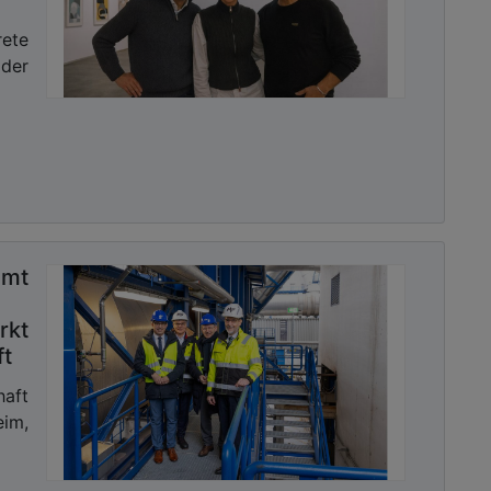
rete
der
t
rkt
ft
haft
im,