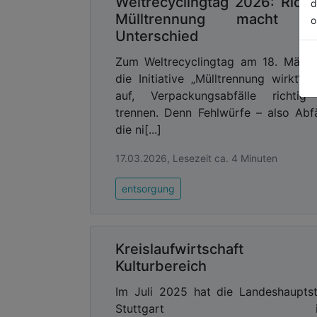
Weltrecyclingtag 2026: Richt
d
Mülltrennung macht d
o
Unterschied
Zum Weltrecyclingtag am 18. März 
die Initiative „Mülltrennung wirkt“ 
auf, Verpackungsabfälle richtig
trennen. Denn Fehlwürfe – also Abfä
die ni[...]
17.03.2026, Lesezeit ca. 4 Minuten
entsorgung
Kreislaufwirtschaft 
Kulturbereich
Im Juli 2025 hat die Landeshaupts
Stuttgart ih