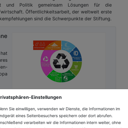
aft und Politik gemeinsam Lösungen für die
wirtschaft. Öffentlichkeitsarbeit, der weltweit erste
ikempfehlungen sind die Schwerpunkte der Stiftung.
hne
 hat
res
en-
opa
rivatsphären-Einstellungen
enn Sie einwilligen, verwenden wir Dienste, die Informationen im
ndgerät eines Seitenbesuchers speichern oder dort abrufen.
nschließend verarbeiten wir die Informationen intern weiter, ohne