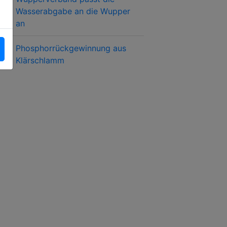
Wasserabgabe an die Wupper
an
Phosphorrückgewinnung aus
Klärschlamm