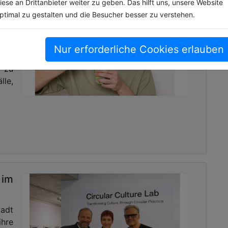
ige
iese an Drittanbieter weiter zu geben. Das hilft uns, unsere Website
en
ptimal zu gestalten und die Besucher besser zu verstehen.
ruft
Nur erforderliche Cookies erlauben
dazu
 zu
lle,
im
tadt
re