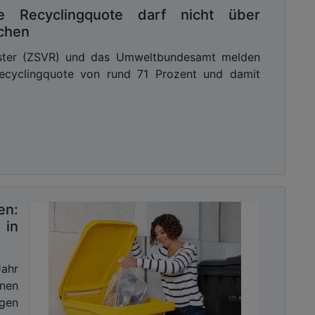
de Recyclingquote darf nicht über
schen
gister (ZSVR) und das Umweltbundesamt melden
recyclingquote von rund 71 Prozent und damit
en:
in
Jahr
nen
gen