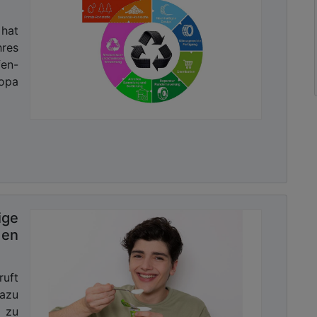
 hat
res
en-
opa
ige
en
ruft
dazu
 zu