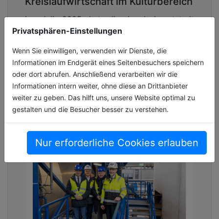
Kreislaufwirtschaft im Kulturbereich
Im Juli 2025 hat die Landeshauptstadt
Stuttgart ihre Kreislaufwirtschaftsstrategie
Privatsphären-Einstellungen
beschlossen. Nun beginnt die konkrete
Wenn Sie einwilligen, verwenden wir Dienste, die
Umsetzungsphase – und auch der
Informationen im Endgerät eines Seitenbesuchers speichern
Kulturbe[...]
oder dort abrufen. Anschließend verarbeiten wir die
17.02.2026, Lesezeit ca. 4 Minuten
Informationen intern weiter, ohne diese an Drittanbieter
weiter zu geben. Das hilft uns, unsere Website optimal zu
entsorgung
gestalten und die Besucher besser zu verstehen.
Nur erforderliche Cookies erlauben